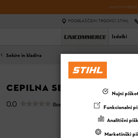
UNICOMMERCE D.
POOBLAŠČENI TRGOVCI STIHL
Izdelki
Sekire in kladiva
CEPILNA SEKIRA AX 20 PC
Nujni piško
0.0
Oceni ta izdelek
Funkcionalni pi
Analitični piš
Marketinški pi