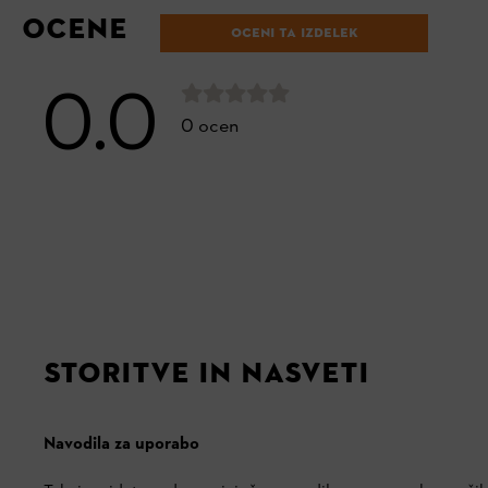
OCENE
OCENI TA IZDELEK
0.0
0 ocen
STORITVE IN NASVETI
Navodila za uporabo