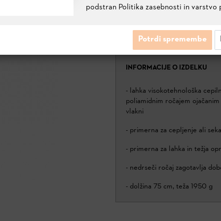
podstran Politika zasebnosti in varstvo 
CEPILNA SEKIRA AX 20 PC
0000 881 6602
Potrdi spremembe
INFORMACIJE O IZDELKU
- lahka visokotehnološka cepiln
poliamidnim ročajem ojačanim 
vlakni
- primerna za cepljenje ali sek
- primerna za lahka in težja opr
- nedrseči ročaj zagotavlja do
- dolžina 75 cm, teža 1950 g