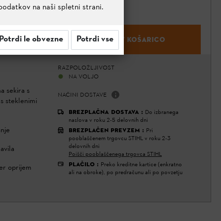
podatkov na naši spletni strani.
Potrdi le obvezne
Potrdi vse
DODAJ V KOŠARICO
RAZPOLOŽLJIVOST
NA VOLJO
a sekira s
NAČINI DOSTAVE
s steklenimi
BREZPLAČNA DOSTAVA
:
Do izbranega
naslova v roku 2-5 delovnih dni
anje
BREZPLAČEN PREVZEM
:
Pri
pooblaščenem trgovcu STIHL v roku 2-3
delovnih dni
avila
Poišči pooblaščenega trgovca STIHL
PLAČILO
:
Preko kreditne kartice (enkratno
ber oprijem
ali na obroke), po predračunu ali po povzetju