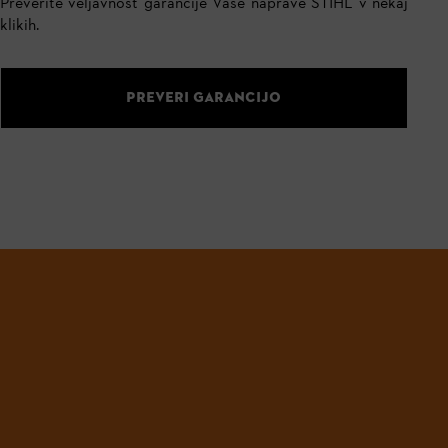
Preverite veljavnost garancije Vaše naprave STIHL v nekaj
klikih.
PREVERI GARANCIJO