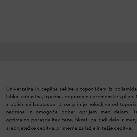
Univerzalna in cepilna sekire s toporiščem iz poliamid
lahka, robustna, trpežna, odporna na vremenske vplive.
z odličnimi lastnostmi drsenja in je neločljiva od topor
nedrsna in omogoča dober oprijem med delom. Tež
optimalno porazdelitev teže, hkrati pa tudi delo z man
srednjetežke cepitve,
primerna za lažje in težje cepitve.