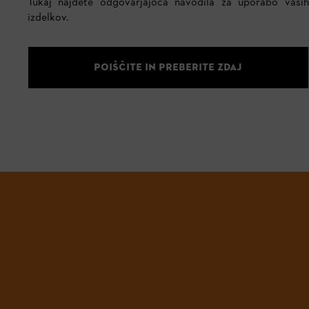
Tukaj najdete odgovarjajoča navodila za uporabo vaših
izdelkov.
POIŠČITE IN PREBERITE ZDAJ