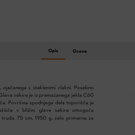
Opis
Ocene
a, ojačanega s steklenimi vlakni. Posebno
 Glava sekire je iz premazanega jekla C60
išča. Površina spodnjega dela toporišča je
išče v bližini glave sekire omogoča
j truda.
75 cm, 1950 g, zelo primerna za