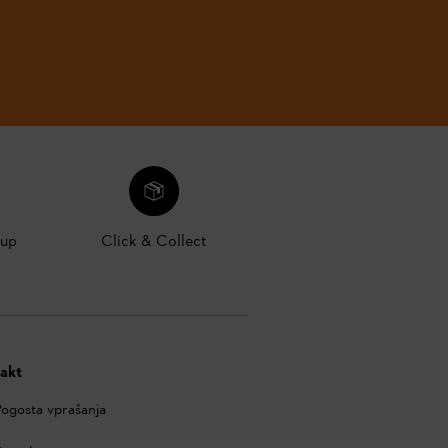
kup
Click & Collect
akt
ogosta vprašanja