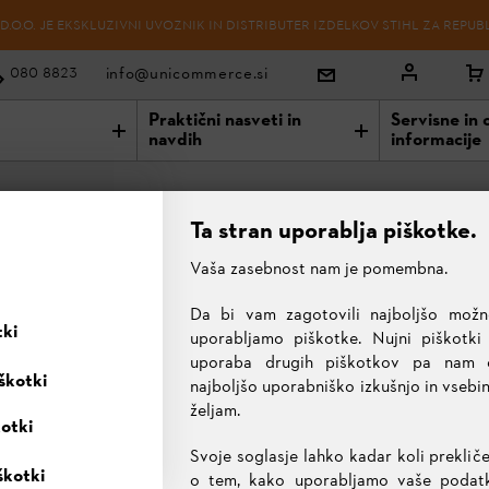
O.O. JE EKSKLUZIVNI UVOZNIK IN DISTRIBUTER IZDELKOV STIHL ZA REPUB
info@unicommerce.si
080 8823
Praktični nasveti in
Servisne in 
navdih
informacije
Ta stran uporablja piškotke.
Vaša zasebnost nam je pomembna.
Da bi vam zagotovili najboljšo možn
Cepilna sekira AX
tki
20 PC
uporabljamo piškotke. Nujni piškotki
uporaba drugih piškotkov pa nam
škotki
najboljšo uporabniško izkušnjo in vsebi
101,50 €
željam.
kotki
Vse cene vključujejo 22% DDV.
Svoje soglasje lahko kadar koli prekliče
Brezplačna dostava!
✔
škotki
IZBRANI IZDELEK
o tem, kako uporabljamo vaše podatke