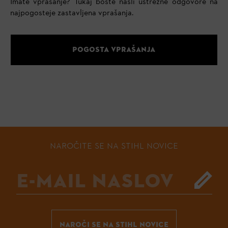
Imate vprašanje? Tukaj boste našli ustrezne odgovore na
najpogosteje zastavljena vprašanja.
POGOSTA VPRAŠANJA
NAROČITE SE NA STIHL NOVICE
NAROČI SE NA STIHL NOVICE