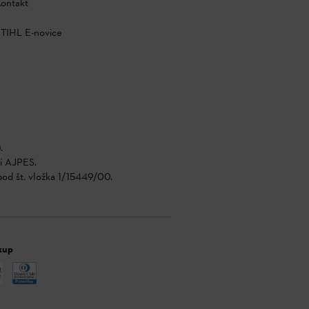
ontakt
TIHL E-novice
.
di AJPES.
pod št. vložka 1/15449/00.
kup