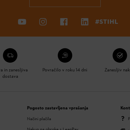
#STIHL
ra in zanesljiva
Povračilo v roku 14 dni
Zanesljiv na
dostava
Pogosto zastavljena vprašanja
Kont
Načini plačila
P
Nakup na obroke s LeanPay