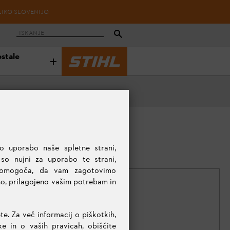
LIKO SLOVENIJO.
ostale
o uporabo naše spletne strani,
 so nujni za uporabo te strani,
 omogoča, da vam zagotovimo
no, prilagojeno vašim potrebam in
te. Za več informacij o piškotkih,
 in o vaših pravicah, obiščite
KOLIČINA