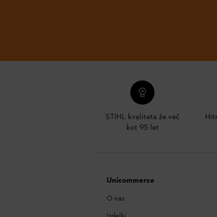
STIHL kvaliteta že več
Hit
kot 95 let
Unicommerce
O nas
Izdelki