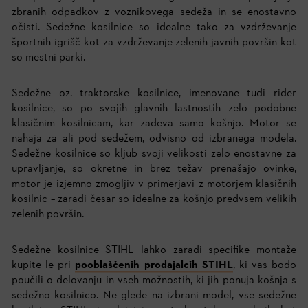
zbranih odpadkov z voznikovega sedeža in se enostavno
očisti. Sedežne kosilnice so idealne tako za vzdrževanje
športnih igrišč kot za vzdrževanje zelenih javnih površin kot
so mestni parki.
Sedežne oz. traktorske kosilnice, imenovane tudi rider
kosilnice, so po svojih glavnih lastnostih zelo podobne
klasičnim kosilnicam, kar zadeva samo košnjo. Motor se
nahaja za ali pod sedežem, odvisno od izbranega modela.
Sedežne kosilnice so kljub svoji velikosti zelo enostavne za
upravljanje, so okretne in brez težav prenašajo ovinke,
motor je izjemno zmogljiv v primerjavi z motorjem klasičnih
kosilnic – zaradi česar so idealne za košnjo predvsem velikih
zelenih površin.
Sedežne kosilnice STIHL lahko zaradi specifike montaže
kupite le pri
pooblaščenih prodajalcih STIHL
, ki vas bodo
poučili o delovanju in vseh možnostih, ki jih ponuja košnja s
sedežno kosilnico. Ne glede na izbrani model, vse sedežne