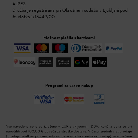
AJPES.
Družba je registrirana pri Okrožnem sodišču v Ljubljani pod
št. vložka 1/15449/00.
Možnost plačila s karticami
Programi za varen nakup
Vse navedene cene so izražene v EUR z vključenim DDV. Končna cena se pri
naročilih pod 100,00 € poveča za stroške dostave. V času izrednih vrst prodaje
(prodaja izdelkov po ceni, nižji od cene izdelka v redni razprodaji) so označene