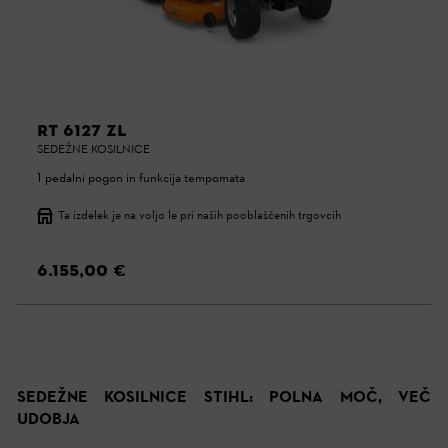
RT 6127 ZL
SEDEŽNE KOSILNICE
1-pedalni pogon in funkcija tempomata
Ta izdelek je na voljo le pri naših pooblaščenih trgovcih
6.155,00 €
SEDEŽNE KOSILNICE STIHL: POLNA MOČ, VEČ
UDOBJA