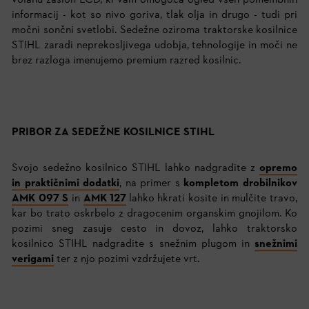
volanu zaslon LCD, ki vam omogoča ogled vseh pomembnih
informacij - kot so nivo goriva, tlak olja in drugo - tudi pri
močni sončni svetlobi. Sedežne oziroma traktorske kosilnice
STIHL zaradi neprekosljivega udobja, tehnologije in moči ne
brez razloga imenujemo premium razred kosilnic.
PRIBOR ZA SEDEŽNE KOSILNICE STIHL
Svojo sedežno kosilnico STIHL lahko nadgradite z
opremo
in praktičnimi dodatki
, na primer s
kompletom drobilnikov
AMK 097 S
in
AMK 127
lahko hkrati kosite in mulčite travo,
kar bo trato oskrbelo z dragocenim organskim gnojilom. Ko
pozimi sneg zasuje cesto in dovoz, lahko traktorsko
kosilnico STIHL nadgradite s snežnim plugom in
snežnimi
verigami
ter z njo pozimi vzdržujete vrt.