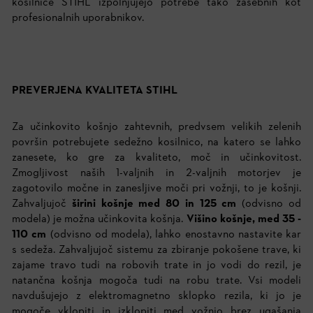
kosilnice STIHL izpolnjujejo potrebe tako zasebnih kot
profesionalnih uporabnikov.
PREVERJENA KVALITETA STIHL
Za učinkovito košnjo zahtevnih, predvsem velikih zelenih
površin potrebujete sedežno kosilnico, na katero se lahko
zanesete, ko gre za kvaliteto, moč in učinkovitost.
Zmogljivost naših 1-valjnih in 2-valjnih motorjev je
zagotovilo močne in zanesljive moči pri vožnji, to je košnji.
Zahvaljujoč
širini košnje med 80 in 125 cm
(odvisno od
modela) je možna učinkovita košnja.
Višino košnje, med 35 -
110 cm
(odvisno od modela), lahko enostavno nastavite kar
s sedeža. Zahvaljujoč sistemu za zbiranje pokošene trave, ki
zajame travo tudi na robovih trate in jo vodi do rezil, je
natančna košnja mogoča tudi na robu trate. Vsi modeli
navdušujejo z elektromagnetno sklopko rezila, ki jo je
mogoče vklopiti in izklopiti med vožnjo brez ugašanja