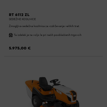
RT 6112 ZL
SEDEŽNE KOSILNICE
Zmogljiva sedežna kosilnica za vzdrževanje velikih trat
Ta izdelek je na voljo le pri naših pooblaščenih trgovcih
5.975,00 €