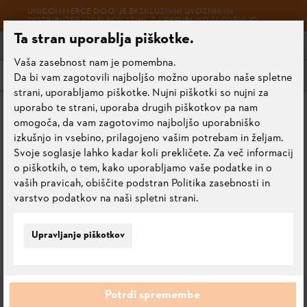
UNICOMMERCE D.O.O. JE EKSKLUZIVNI UVOZNIK IN
DISTRIBUTER IZDELKOV STIHL ZA REPUBLIKO SLOVENIJO.
Ta stran uporablja piškotke.
Vaša zasebnost nam je pomembna.
Meni
Da bi vam zagotovili najboljšo možno uporabo naše spletne
strani, uporabljamo piškotke. Nujni piškotki so nujni za
uporabo te strani, uporaba drugih piškotkov pa nam
Začetna stran
Sedežne kosilnice
omogoča, da vam zagotovimo najboljšo uporabniško
izkušnjo in vsebino, prilagojeno vašim potrebam in željam.
Svoje soglasje lahko kadar koli prekličete. Za več informacij
o piškotkih, o tem, kako uporabljamo vaše podatke in o
SEDEŽNE KOSILNICE
vaših pravicah, obiščite podstran Politika zasebnosti in
varstvo podatkov na naši spletni strani.
Upravljanje piškotkov
FILTRI IN SORTIRANJE
Potrdi spremembe