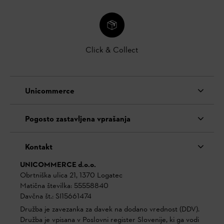
Click & Collect
Unicommerce
Pogosto zastavljena vprašanja
Kontakt
UNICOMMERCE d.o.o.
Obrtniška ulica 21, 1370 Logatec
Matična številka: 55558840
Davčna št.: SI15661474
Družba je zavezanka za davek na dodano vrednost (DDV).
Družba je vpisana v Poslovni register Slovenije, ki ga vodi