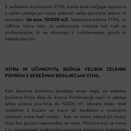
S sedežnimi kosilnicami STIHL boste brez večjega napora in
z veliko udobja pri vožnji pokosili velike površine zelenic in
travnikov (
do max. 10.000 m2
). Sedežne kosilnice STIHL so
odlična izbira tako za ambiciozne vrtnarje kot tudi za
profesionalce, ki se ukvarjajo z vzdrževanjem javnih in
zelenih površin.
HITRA IN UČINKOVITA KOŠNJA VELIKIH ZELENIH
POVRŠIN S SEDEŽNIMI KOSILNICAMI STIHL
Kjer klasične kosilnice dosežejo svoje meje, se sedežne
kosilnice lotijo dela do konca! Kombinacija moči in udobja
lahko pokosi površine do 10.000 m². Izbirate lahko med
modelom s košaro za travo ali modelom s stranskim
izmetom trave med vožnjo – kjer se zeleni odpad pri košnji
trosi kot gnojilo neposredno na trato. Plastični koš za travo
s t.i praznjenjem prekucnika omogoča enostavno praznjenje