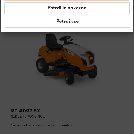
Potrdi le obvezne
4 izdelkov
Potrdi vse
RT 4097 SX
SEDEŽNE KOSILNICE
Sedežna kosilnica s stranskim izmetom