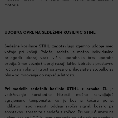
motorja.
UDOBNA OPREMA SEDEŽNIH KOSILNIC STIHL
Sedežne kosilnice STIHL zagotavljajo izjemno udobje med
vožnjo pri košnji. Položaj sedeža je možno individualno
prilagoditi skoraj vsaki višini uporabnika brez uporabe
orodja. Smer vožnje (naprej-nazaj) lahko izbirate s prestavno
ročico na volanu, hitrost pa zvezno prilagajate s stopalko za
plin – od mirovanja do največje hitrosti.
Pri modelih sedežnih kosilnic STIHL z oznako ZL
je
vzdrževanje konstantne hitrosti možno zahvaljujoč
vgrajenemu tempomatu. Ko je kosilna košara polna,
indikator napolnjenosti oddaja zvočni signal, košaro pa
enostavno izpraznite s sedeža z ročico. Pri seriji 6 imate na