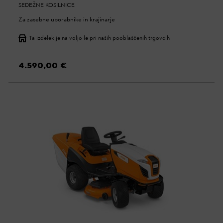
SEDEŽNE KOSILNICE
Za zasebne uporabnike in krajinarje
Ta izdelek je na voljo le pri naših pooblaščenih trgovcih
4.590,00 €