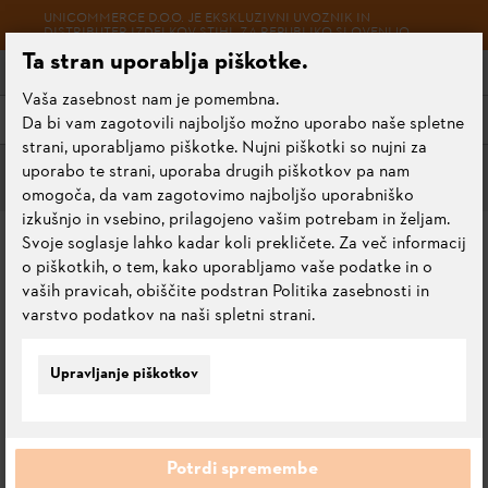
UNICOMMERCE D.O.O. JE EKSKLUZIVNI UVOZNIK IN
DISTRIBUTER IZDELKOV STIHL ZA REPUBLIKO SLOVENIJO.
Ta stran uporablja piškotke.
Vaša zasebnost nam je pomembna.
Meni
Da bi vam zagotovili najboljšo možno uporabo naše spletne
strani, uporabljamo piškotke. Nujni piškotki so nujni za
uporabo te strani, uporaba drugih piškotkov pa nam
omogoča, da vam zagotovimo najboljšo uporabniško
izkušnjo in vsebino, prilagojeno vašim potrebam in željam.
ADVENTNI KOLEDAR
Svoje soglasje lahko kadar koli prekličete. Za več informacij
o piškotkih, o tem, kako uporabljamo vaše podatke in o
"WOOD"
vaših pravicah, obiščite podstran Politika zasebnosti in
varstvo podatkov na naši spletni strani.
0.0
Oceni ta izdelek
Upravljanje piškotkov
Potrdi spremembe