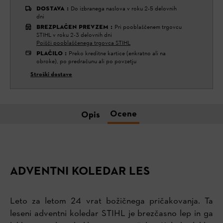
DOSTAVA
:
Do izbranega naslova v roku 2-5 delovnih
dni
BREZPLAČEN PREVZEM
:
Pri pooblaščenem trgovcu
STIHL v roku 2-3 delovnih dni
Poišči pooblaščenega trgovca STIHL
PLAČILO
:
Preko kreditne kartice (enkratno ali na
obroke), po predračunu ali po povzetju
Stroški dostave
Ocene
Opis
ADVENTNI KOLEDAR LES
Leto za letom 24 vrat božičnega pričakovanja. Ta
leseni adventni koledar STIHL je brezčasno lep in ga