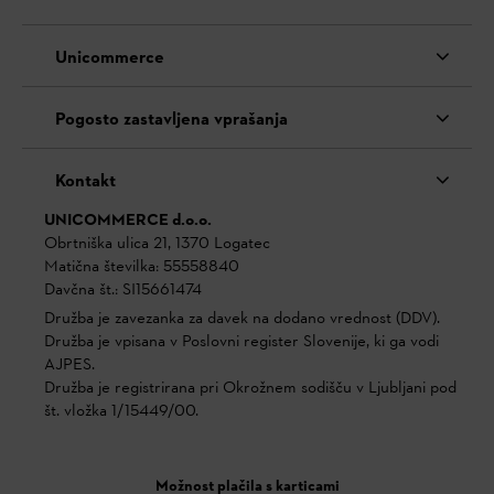
Unicommerce
Pogosto zastavljena vprašanja
Kontakt
UNICOMMERCE d.o.o.
Obrtniška ulica 21, 1370 Logatec
Matična številka: 55558840
Davčna št.: SI15661474
Družba je zavezanka za davek na dodano vrednost (DDV).
Družba je vpisana v Poslovni register Slovenije, ki ga vodi
AJPES.
Družba je registrirana pri Okrožnem sodišču v Ljubljani pod
št. vložka 1/15449/00.
Možnost plačila s karticami