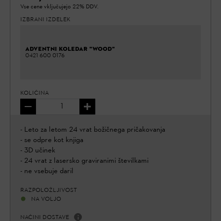
Vse cene vključujejo 22% DDV.
IZBRANI IZDELEK
ADVENTNI KOLEDAR "WOOD"
0421 600 0176
KOLIČINA
- Leto za letom 24 vrat božičnega pričakovanja
- se odpre kot knjiga
- 3D učinek
- 24 vrat z lasersko graviranimi številkami
- ne vsebuje daril
RAZPOLOŽLJIVOST
NA VOLJO
NAČINI DOSTAVE