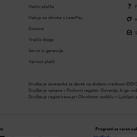
Načini plačila
P
Nakup na obroke s LeanPay
K
Dostava
S
Vračilo blaga
Servis in garancija
Varnost plačil
Družba je zavezanka za davek na dodano vrednost (DDV)
Družba je vpisana v Poslovni register Slovenije, ki ga vo
Družba je registrirana pri Okrožnem sodišču v Ljubljani 
mi
Programi za varen na