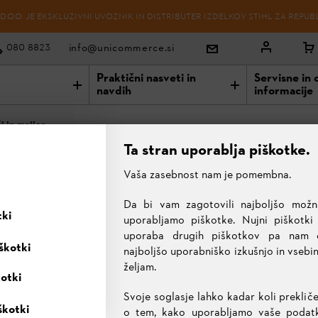
O.O. JE EKSKLUZIVNI UVOZNIK IN DISTRIBUTER IZDELKOV STIHL ZA REPUB
info@unicommerce.si
080 8823
Praktični nasveti in
Servisne in 
navdih
informacije
i in majice
Ta stran uporablja piškotke.
Vaša zasebnost nam je pomembna.
MAJICE
Da bi vam zagotovili najboljšo možn
tki
uporabljamo piškotke. Nujni piškotki
uporaba drugih piškotkov pa nam
škotki
najboljšo uporabniško izkušnjo in vsebi
željam.
kotki
Zaščitne hlače
Obutev
Zaščita obraza, sluha 
ce
Svoje soglasje lahko kadar koli prekliče
škotki
o tem, kako uporabljamo vaše podatke