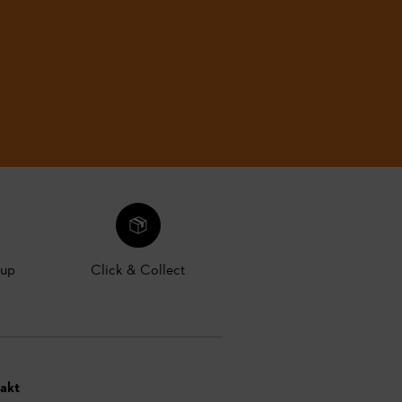
kup
Click & Collect
akt