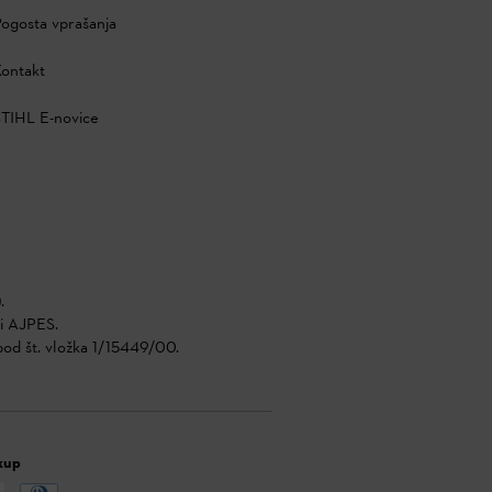
ogosta vprašanja
ontakt
TIHL E-novice
.
di AJPES.
pod št. vložka 1/15449/00.
kup