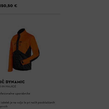
150,50 €
IČ DYNAMIC
I IN MAJICE
ofesionalne uporabnike
 izdelek je na voljo le pri naših pooblaščenih
govcih