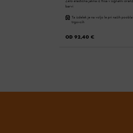
Zelo elastična jakna iz flisa v signalni oran
barvi
Ta izdelek je na voljo le pri naših poobl
trgovcih
OD 92,40 €