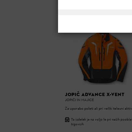
RAZVRSTI PO :
POMEMBNOSTI
10 izdelkov
JOPIČ ADVANCE X-VENT
JOPIČI IN MAJICE
Za uporabo poleti ali pri veliki telesni akti
Ta izdelek je na voljo le pri naših poobl
trgovcih