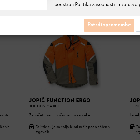
podstran Politika zasebnosti in varstvo 
Potrdi spremembe
JOPIČ FUNCTION ERGO
JOP
JOPIČI IN MAJICE
JOPIČ
vnosti
Za začetnike in občasne uporabnike
Lahek 
aščenih
Ta izdelek je na voljo le pri naših pooblaščenih
Ta
trgovcih
tr