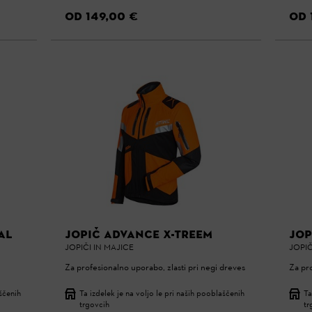
OD 149,00 €
OD 
AL
JOPIČ ADVANCE X-TREEM
JOP
JOPIČI IN MAJICE
JOPIČ
Za profesionalno uporabo, zlasti pri negi dreves
Za pr
aščenih
Ta izdelek je na voljo le pri naših pooblaščenih
Ta
trgovcih
tr