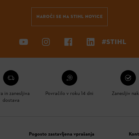
NAROČI SE NA STIHL NOVICE
#STIHL
ra in zanesljiva
Povračilo v roku 14 dni
Zanesljiv na
dostava
Pogosto zastavljena vprašanja
Kont