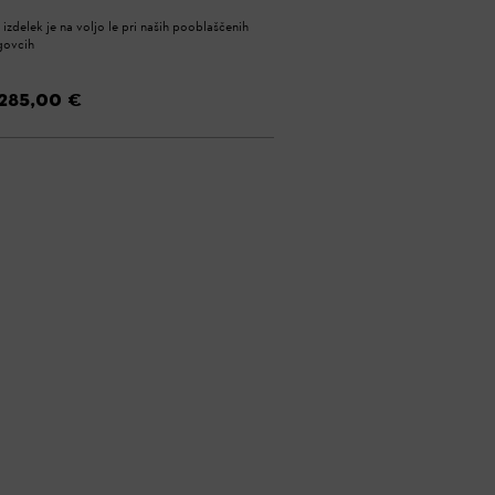
 izdelek je na voljo le pri naših pooblaščenih
govcih
285,00 €