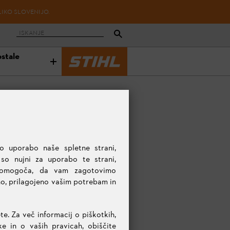
LIKO SLOVENIJO.
ostale
o uporabo naše spletne strani,
 so nujni za uporabo te strani,
 omogoča, da vam zagotovimo
no, prilagojeno vašim potrebam in
in glave
Zaščitna očala
Zaščitne rokavice
Delovna oblači
te. Za več informacij o piškotkih,
 in o vaših pravicah, obiščite