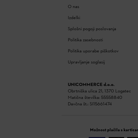
O nas
Izdelki
Splošni pogoji poslovanja
Politika zasebnosti
Politika uporabe piškotkov
Upravljanje soglasij
UNICOMMERCE d.o.o.
Obrtniška ulica 21, 1370 Logatec
Matična številka: 55558840
Davčna št.: SI15661474
Možnost plačila s kartica