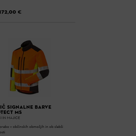
172,00 €
IČ SIGNALNE BARVE
TECT MS
I IN MAJICE
rabo v občinskih območjih in ob slabši
osti