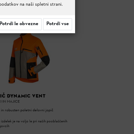
podatkov na naši spletni strani.
Potrdi le obvezne
Potrdi vse
IČ DYNAMIC VENT
I IN MAJICE
in robusten poletni delovni jopič
 izdelek je na voljo le pri naših pooblaščenih
govcih