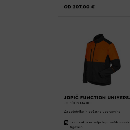
OD 207,00 €
JOPIČ FUNCTION UNIVERS
JOPIČI IN MAJICE
Za začetnike in občasne uporabnike
Ta izdelek je na voljo le pri naših poobl
trgovcih