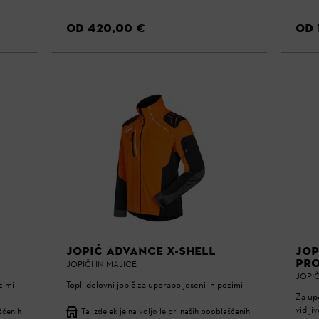
OD 420,00 €
OD 
JOPIČ ADVANCE X-SHELL
JOP
PRO
JOPIČI IN MAJICE
JOPIČ
zimi
Topli delovni jopič za uporabo jeseni in pozimi
Za upo
vidljiv
aščenih
Ta izdelek je na voljo le pri naših pooblaščenih