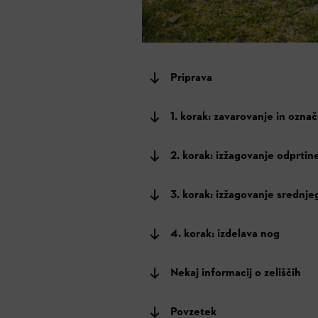
Priprava
1. korak: zavarovanje in ozna
2. korak: izžagovanje odprtin
3. korak: izžagovanje srednje
4. korak: izdelava nog
Nekaj informacij o zeliščih
Povzetek