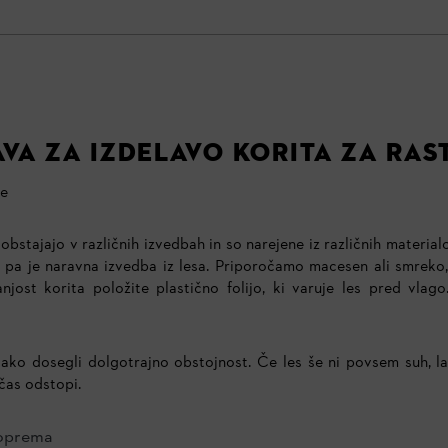
VA ZA IZDELAVO KORITA ZA RAS
ne
 obstajajo v različnih izvedbah in so narejene iz različnih material
a pa je naravna izvedba iz lesa. Priporočamo macesen ali smreko, 
jost korita položite plastično folijo, ki varuje les pred vlago
tako dosegli dolgotrajno obstojnost. Če les še ni povsem suh, l
 čas odstopi.
 oprema