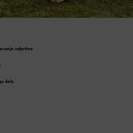
čevanje odprtine
e
ga dela