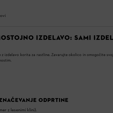
sovi
OSTOJNO IZDELAVO: SAMI IZDE
e z izdelavo korita za rastline. Zavarujte okolico in omogočite sv
nostim.
označevanje odprtine
er z lesenimi klini).