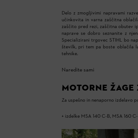
Delo z zmogljivimi napravami razve
učinkovita in varna zaščitna oblač
zaščito pred rezi, zaščitna obutev
naprave se dobro seznanite z njen
Specializirani trgovec STIHL bo nap
številk, pri tem pa boste oblačila
tehnike.
Naredite sami
Motorne žage z
Za uspešno in nenaporno izdelavo po
+ izdelke MSA 140 C-B, MSA 160 C-