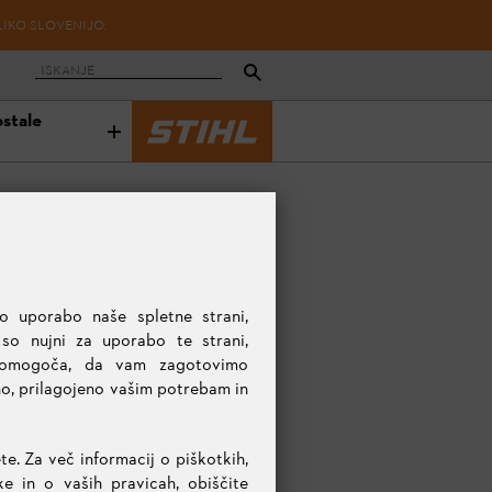
LIKO SLOVENIJO.
ostale
o uporabo naše spletne strani,
 so nujni za uporabo te strani,
 omogoča, da vam zagotovimo
no, prilagojeno vašim potrebam in
te. Za več informacij o piškotkih,
 in o vaših pravicah, obiščite