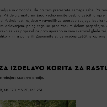
seljuje in omogoča, da pri tem prerastete samega sebe. Pri te
ila. Pri delu z motorno žago vedno nosite osebno zaščitno oprem
 ipd. Podrobnosti najdete v navodilih za uporabo svojega izdelk
im delovanjem, poleg tega se pred vsakim delom prepričajte, 
ravo za vas pripravil na prvo uporabo in vam svetoval glede zaščit
 lahko v miru pomerili. Zapomnite si, da osebna zaščitna oprem
a izdelavo korita za rast
trebujete ustrezno orodje.
B, MS 170, MS 211, MS 231