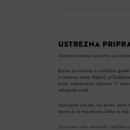
USTREZNA PRIPRA
Ustrezni material za korito za rastli
Korita za rastline in cvetlične grede
in umetne mase. Najbolj priljubljen
proti vremenskim vplivom. V notran
odvajanje vode.
Uporabite suh les, saj boste samo 
lesom, ki še ima skorjo, lahko ta čez
Zavezani vaši varnosti: zaščitna