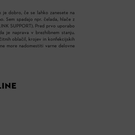
m je dobro, če se lahko zanesete na
o. Sem spadajo npr. čelada, hlače z
a (LINK SUPPORT). Pred prvo uporabo
da je naprava v brezhibnem stanju.
nih oblačil, krojev in konfekcijskih
a ne more nadomestiti varne delovne
line