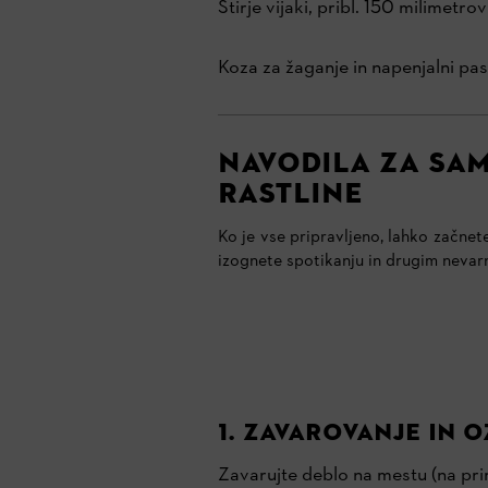
Štirje vijaki, pribl. 150 milimetrov
Koza za žaganje in napenjalni pa
NAVODILA ZA SAM
RASTLINE
Ko je vse pripravljeno, lahko začnet
izognete spotikanju in drugim nevar
1. Zavarovanje in 
Zavarujte deblo na mestu (na prim