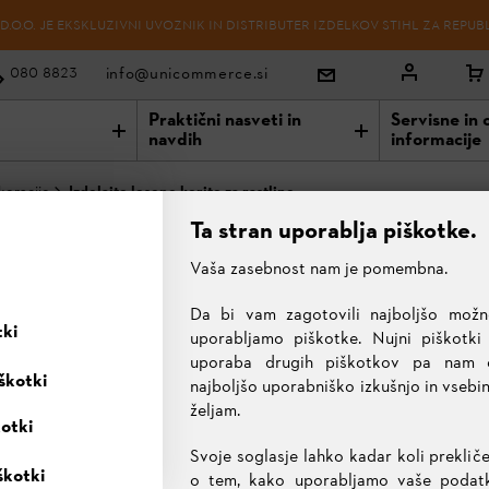
O.O. JE EKSKLUZIVNI UVOZNIK IN DISTRIBUTER IZDELKOV STIHL ZA REPUB
info@unicommerce.si
080 8823
Praktični nasveti in
Servisne in 
navdih
informacije
koracije
Izdelajte leseno korito za rastline
Ta stran uporablja piškotke.
ENO KORITO ZA RASTLINE
Vaša zasebnost nam je pomembna.
Da bi vam zagotovili najboljšo možn
tki
uporabljamo piškotke. Nujni piškotki
uporaba drugih piškotkov pa nam
škotki
najboljšo uporabniško izkušnjo in vsebi
željam.
kotki
Svoje soglasje lahko kadar koli prekliče
škotki
o tem, kako uporabljamo vaše podatke