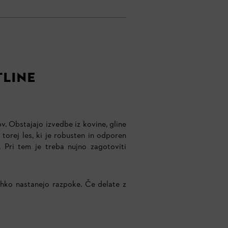
TLINE
ov. Obstajajo izvedbe iz kovine, gline
torej les, ki je robusten in odporen
. Pri tem je treba nujno zagotoviti
ahko nastanejo razpoke. Če delate z