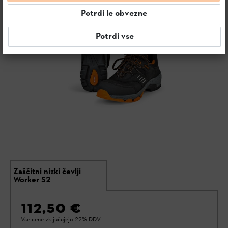
Potrdi le obvezne
Potrdi vse
Zaščitni nizki čevlji
Worker S2
112,50 €
Vse cene vključujejo 22% DDV.