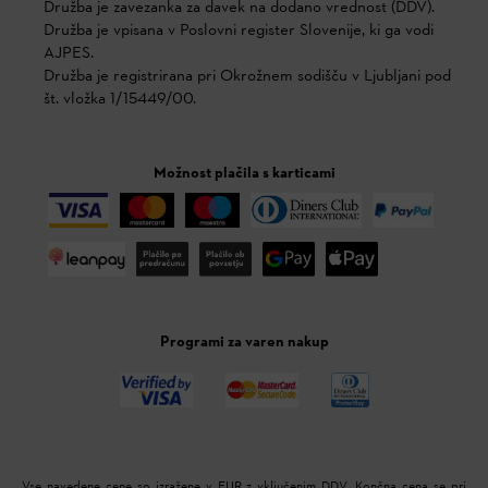
Družba je zavezanka za davek na dodano vrednost (DDV).
Družba je vpisana v Poslovni register Slovenije, ki ga vodi
AJPES.
Družba je registrirana pri Okrožnem sodišču v Ljubljani pod
št. vložka 1/15449/00.
Možnost plačila s karticami
Programi za varen nakup
Vse navedene cene so izražene v EUR z vključenim DDV. Končna cena se pri