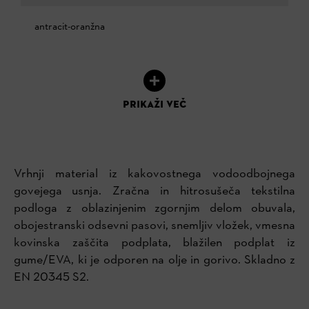
antracit-oranžna
PRIKAŽI VEČ
Vrhnji material iz kakovostnega vodoodbojnega
govejega
usnja. Zračna in hitrosušeča tekstilna
podloga z oblazinjenim
zgornjim delom obuvala,
obojestranski odsevni pasovi,
snemljiv vložek, vmesna
kovinska zaščita podplata, blažilen
podplat iz
gume/EVA, ki je odporen na olje in gorivo. Skladno
z
EN 20345 S2.