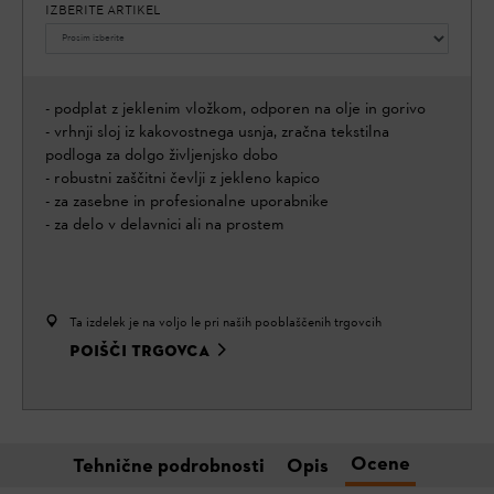
IZBERITE ARTIKEL
- podplat z jeklenim vložkom, odporen na olje in gorivo
- vrhnji sloj iz kakovostnega usnja, zračna tekstilna
podloga za dolgo življenjsko dobo
- robustni zaščitni čevlji z jekleno kapico
- za zasebne in profesionalne uporabnike
- za delo v delavnici ali na prostem
Ta izdelek je na voljo le pri naših pooblaščenih trgovcih
POIŠČI TRGOVCA
Ocene
Tehnične podrobnosti
Opis