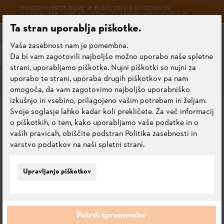
UNICOMMERCE D.O.O. JE EKSKLUZIVNI UVOZNIK IN
DISTRIBUTER IZDELKOV STIHL ZA REPUBLIKO SLOVENIJO.
Ta stran uporablja piškotke.
Vaša zasebnost nam je pomembna.
Meni
Da bi vam zagotovili najboljšo možno uporabo naše spletne
strani, uporabljamo piškotke. Nujni piškotki so nujni za
uporabo te strani, uporaba drugih piškotkov pa nam
Obutev
omogoča, da vam zagotovimo najboljšo uporabniško
izkušnjo in vsebino, prilagojeno vašim potrebam in željam.
ZAŠČITNI NIZKI ČEVLJI
Svoje soglasje lahko kadar koli prekličete. Za več informacij
o piškotkih, o tem, kako uporabljamo vaše podatke in o
WORKER S2
vaših pravicah, obiščite podstran Politika zasebnosti in
varstvo podatkov na naši spletni strani.
0.0
Oceni ta izdelek
Upravljanje piškotkov
Potrdi spremembe