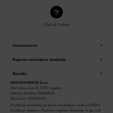
Click & Collect
Unicommerce
Pogosto zastavljena vprašanja
Kontakt
UNICOMMERCE d.o.o.
Obrtniška ulica 21, 1370 Logatec
Matična številka: 55558840
Davčna št.: SI15661474
Družba je zavezanka za davek na dodano vrednost (DDV).
Družba je vpisana v Poslovni register Slovenije, ki ga vodi