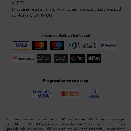
AJPES.
Družba je registrirana pri Okrožnem sodišču v Ljubljani pod
št. vložka 1/15449/00.
Možnost plačila s karticami
Programi za varen nakup
Vse navedene cene so izražene v EUR z vključenim DDV. Končna cena se pri
naročilih pod 100,00 € poveča za stroške dostave. V času izrednih vrst prodaje
(prodaja izdelkov po ceni, nižji od cene izdelka v redni razprodaji) so označene