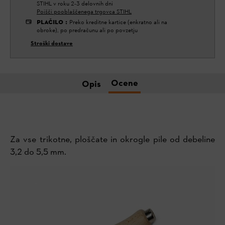
STIHL v roku 2-3 delovnih dni
Poišči pooblaščenega trgovca STIHL
PLAČILO
:
Preko kreditne kartice (enkratno ali na
obroke), po predračunu ali po povzetju
Stroški dostave
Ocene
Opis
Za vse trikotne, ploščate in okrogle pile od debeline
3,2 do 5,5 mm.