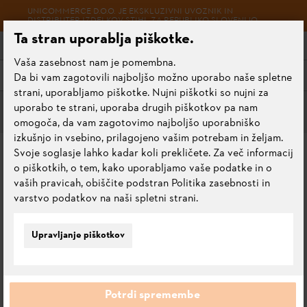
UNICOMMERCE D.O.O. JE EKSKLUZIVNI UVOZNIK IN
DISTRIBUTER IZDELKOV STIHL ZA REPUBLIKO SLOVENIJO.
Ta stran uporablja piškotke.
Vaša zasebnost nam je pomembna.
Meni
Da bi vam zagotovili najboljšo možno uporabo naše spletne
strani, uporabljamo piškotke. Nujni piškotki so nujni za
uporabo te strani, uporaba drugih piškotkov pa nam
Orodje za nego rezalnih garnitur
omogoča, da vam zagotovimo najboljšo uporabniško
izkušnjo in vsebino, prilagojeno vašim potrebam in željam.
LESEN ROČAJ PILE
Svoje soglasje lahko kadar koli prekličete. Za več informacij
o piškotkih, o tem, kako uporabljamo vaše podatke in o
vaših pravicah, obiščite podstran Politika zasebnosti in
4.5
Oceni ta izdelek
varstvo podatkov na naši spletni strani.
Upravljanje piškotkov
Potrdi spremembe