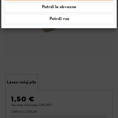
Potrdi le obvezne
Potrdi vse
Lesen ročaj pile
1,50 €
Vse cene vključujejo 22% DDV.
IZBRANI IZDELEK