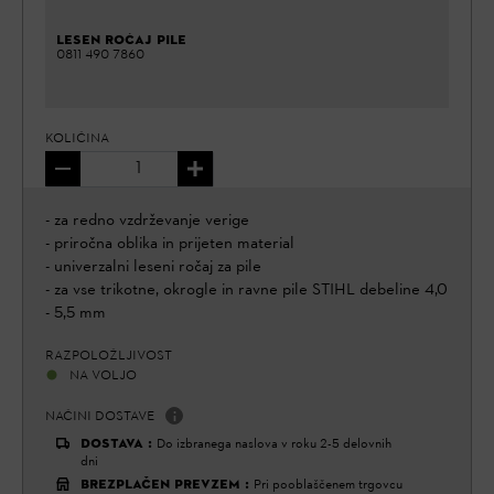
LESEN ROČAJ PILE
0811 490 7860
KOLIČINA
- za redno vzdrževanje verige
- priročna oblika in prijeten material
- univerzalni leseni ročaj za pile
- za vse trikotne, okrogle in ravne pile STIHL debeline 4,0
- 5,5 mm
RAZPOLOŽLJIVOST
NA VOLJO
NAČINI DOSTAVE
DOSTAVA
:
Do izbranega naslova v roku 2-5 delovnih
dni
BREZPLAČEN PREVZEM
:
Pri pooblaščenem trgovcu