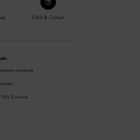
kup
Click & Collect
akt
ogosta vprašanja
ontakt
TIHL E-novice