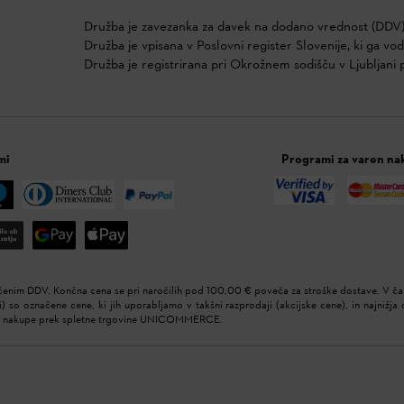
Družba je zavezanka za davek na dodano vrednost (DDV)
Družba je vpisana v Poslovni register Slovenije, ki ga vo
Družba je registrirana pri Okrožnem sodišču v Ljubljani 
mi
Programi za varen na
čenim DDV. Končna cena se pri naročilih pod 100,00 € poveča za stroške dostave. V čas
i) so označene cene, ki jih uporabljamo v takšni razprodaji (akcijske cene), in najnižja c
za nakupe prek spletne trgovine UNICOMMERCE.