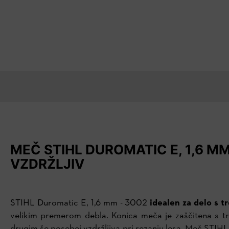
MEČ STIHL DUROMATIC E, 1,6 M
VZDRŽLJIV
STIHL Duromatic E, 1,6 mm - 3002
idealen za delo s t
velikim premerom debla. Konica meča je zaščitena s t
drugim še posebej vzdržljiva pri rezanju lesa. Meč STI