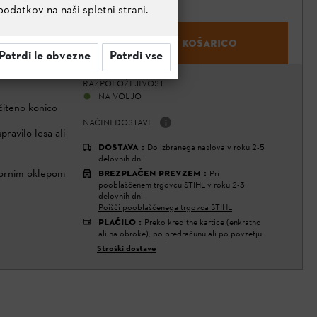
podatkov na naši spletni strani.
,6 MM
DODAJ V KOŠARICO
Potrdi le obvezne
Potrdi vse
RAZPOLOŽLJIVOST
NA VOLJO
iteno konico
NAČINI DOSTAVE
pravilo lesa ali
DOSTAVA
:
Do izbranega naslova v roku 2-5
delovnih dni
pornim oklepom
BREZPLAČEN PREVZEM
:
Pri
pooblaščenem trgovcu STIHL v roku 2-3
delovnih dni
Poišči pooblaščenega trgovca STIHL
PLAČILO
:
Preko kreditne kartice (enkratno
ali na obroke), po predračunu ali po povzetju
Stroški dostave