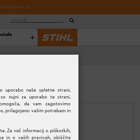
LIKO SLOVENIJO.
ostale
o uporabo naše spletne strani,
 so nujni za uporabo te strani,
 omogoča, da vam zagotovimo
no, prilagojeno vašim potrebam in
te. Za več informacij o piškotkih,
KOLIČINA
 in o vaših pravicah, obiščite