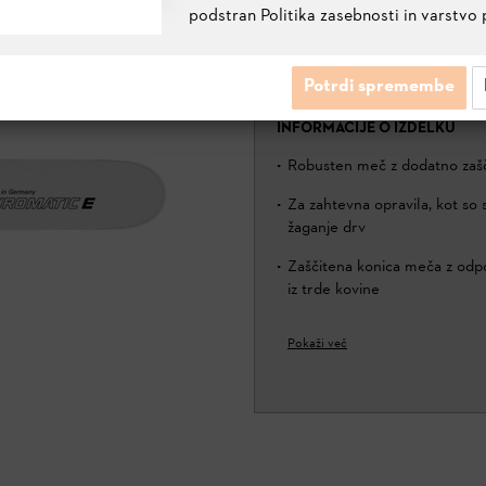
podstran Politika zasebnosti in varstvo 
MEČ DUROMATIC E, 53 CM, 1
3002 001 9223
Potrdi spremembe
INFORMACIJE O IZDELKU
Robusten meč z dodatno zašč
Za zahtevna opravila, kot so s
žaganje drv
Zaščitena konica meča z od
iz trde kovine
Pokaži več