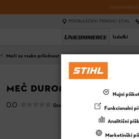
UNICOMMERCE D.
POOBLAŠČENI TRGOVCI STIHL
Izdelki
Meči za vsako priložnost
MEČ DUROMATIC E, 53 CM,
Nujni piško
0.0
Oceni ta izdelek
Funkcionalni pi
Analitični piš
Marketinški pi