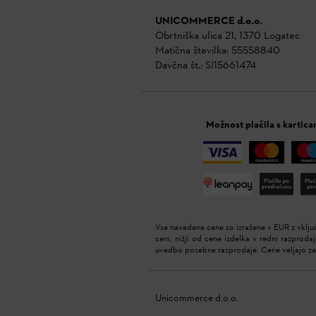
UNICOMMERCE d.o.o.
Obrtniška ulica 21, 1370 Logatec
Matična številka: 55558840
Davčna št.: SI15661474
Možnost plačila s kartica
Vse navedene cene so izražene v EUR z vklju
ceni, nižji od cene izdelka v redni razprodaj
uvedbo posebne razprodaje. Cene veljajo 
Unicommerce d.o.o.