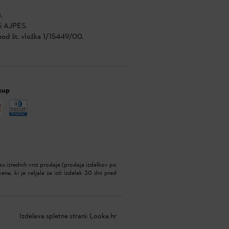
.
di AJPES.
pod št. vložka 1/15449/00.
kup
u izrednih vrst prodaje (prodaja izdelkov po
ena, ki je veljala za isti izdelek 30 dni pred
Izdelava spletne strani:
Looka.hr