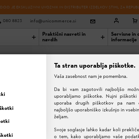
O.O. JE EKSKLUZIVNI UVOZNIK IN DISTRIBUTER IZDELKOV STIHL ZA REPUB
info@unicommerce.si
080 8823
Praktični nasveti in
Servisne in 
navdih
informacije
Ta stran uporablja piškotke.
Vaša zasebnost nam je pomembna.
 1,6 MM
Da bi vam zagotovili najboljšo možn
Meč Duromatic E, 53
tki
CM, 1,6 mm
uporabljamo piškotke. Nujni piškotki
uporaba drugih piškotkov pa nam
škotki
najboljšo uporabniško izkušnjo in vsebi
82,00 €
željam.
kotki
Vse cene vključujejo 22% DDV.
Svoje soglasje lahko kadar koli prekliče
IZBRANI IZDELEK
škotki
o tem, kako uporabljamo vaše podatke