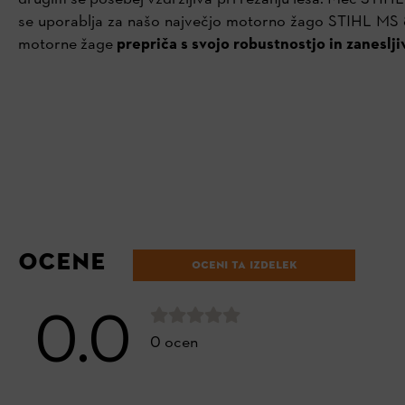
se uporablja za našo največjo motorno žago STIHL MS 88
motorne žage
prepriča s svojo robustnostjo in zaneslji
OCENE
OCENI TA IZDELEK
0.0
0 ocen