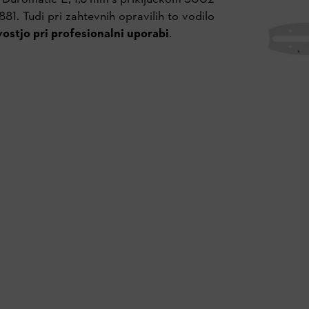
1. Tudi pri zahtevnih opravilih to vodilo
vostjo pri profesionalni uporabi
.