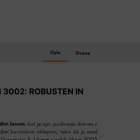
Opis
Ocene
M 3002: ROBUSTEN IN
rdim lesom
, kot je npr. podiranje dreves z
rdim kovinskim oklepom, tako da je med
HL Duromatic E, 1,6 mm s priključkom 3002