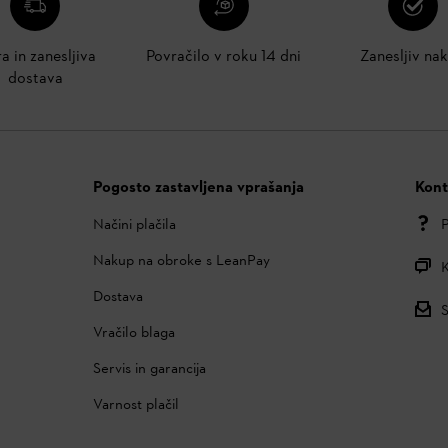
ra in zanesljiva
Povračilo v roku 14 dni
Zanesljiv na
dostava
Pogosto zastavljena vprašanja
Kont
Načini plačila
P
Nakup na obroke s LeanPay
K
Dostava
S
Vračilo blaga
Servis in garancija
Varnost plačil