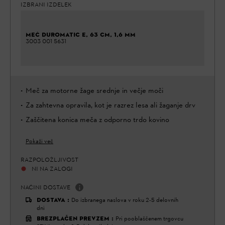
IZBRANI IZDELEK
MEČ DUROMATIC E, 63 CM, 1,6 MM
3003 001 5631
Meč za motorne žage srednje in večje moči
Za zahtevna opravila, kot je razrez lesa ali žaganje drv
Zaščitena konica meča z odporno trdo kovino
Pokaži več
RAZPOLOŽLJIVOST
NI NA ZALOGI
NAČINI DOSTAVE
DOSTAVA
:
Do izbranega naslova v roku 2-5 delovnih
dni
BREZPLAČEN PREVZEM
:
Pri pooblaščenem trgovcu