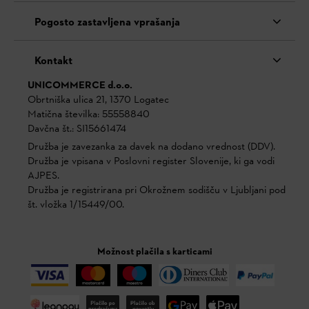
Pogosto zastavljena vprašanja
Kontakt
UNICOMMERCE d.o.o.
Obrtniška ulica 21, 1370 Logatec
Matična številka: 55558840
Davčna št.: SI15661474
Družba je zavezanka za davek na dodano vrednost (DDV).
Družba je vpisana v Poslovni register Slovenije, ki ga vodi
AJPES.
Družba je registrirana pri Okrožnem sodišču v Ljubljani pod
št. vložka 1/15449/00.
Možnost plačila s karticami