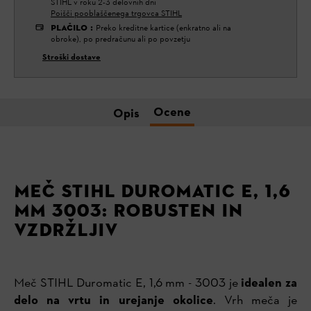
STIHL v roku 2-3 delovnih dni
Poišči pooblaščenega trgovca STIHL
PLAČILO
:
Preko kreditne kartice (enkratno ali na
obroke), po predračunu ali po povzetju
Stroški dostave
Ocene
Opis
MEČ STIHL DUROMATIC E, 1,6
MM 3003: ROBUSTEN IN
VZDRŽLJIV
Meč STIHL Duromatic E, 1,6 mm - 3003 je
idealen za
delo na vrtu in urejanje okolice
. Vrh meča je