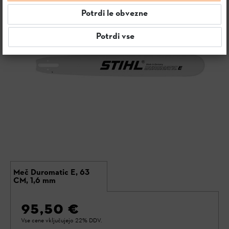
Potrdi le obvezne
Potrdi vse
Meč Duromatic E, 63
CM, 1,6 mm
95,50 €
Vse cene vključujejo 22% DDV.