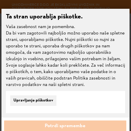
UNICOMMERCE D.O.O. JE EKSKLUZIVNI UVOZNIK IN
DISTRIBUTER IZDELKOV STIHL ZA REPUBLIKO SLOVENIJO.
Ta stran uporablja piškotke.
Vaša zasebnost nam je pomembna.
Meni
Da bi vam zagotovili najboljšo možno uporabo naše spletne
strani, uporabljamo piškotke. Nujni piškotki so nujni za
uporabo te strani, uporaba drugih piškotkov pa nam
Meči za vsako priložnost
omogoča, da vam zagotovimo najboljšo uporabniško
izkušnjo in vsebino, prilagojeno vašim potrebam in željam.
MEČ DUROMATIC E, 63
Svoje soglasje lahko kadar koli prekličete. Za več informacij
o piškotkih, o tem, kako uporabljamo vaše podatke in o
CM, 1,6 MM
vaših pravicah, obiščite podstran Politika zasebnosti in
varstvo podatkov na naši spletni strani.
0.0
Oceni ta izdelek
Upravljanje piškotkov
Potrdi spremembe