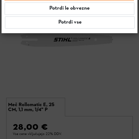
Potrdi le obvezne
Potrdi vse
Meč Rollomatic E, 25
CM, 1,1 mm, 1/4" P
28,00 €
Vse cene vključujejo 22% DDV.