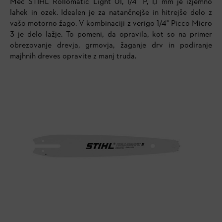
Meč STIHL Rollomatic Light 01, 1/4" P, 1,1 mm je izjemno
lahek in ozek. Idealen je za natančnejše in hitrejše delo z
vašo motorno žago. V kombinaciji z verigo 1/4" Picco Micro
3 je delo lažje. To pomeni, da opravila, kot so na primer
obrezovanje drevja, grmovja, žaganje drv in podiranje
majhnih dreves opravite z manj truda.