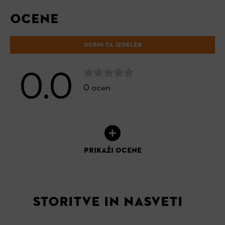
OCENE
OCENI TA IZDELEK
0.0
0 ocen
PRIKAŽI OCENE
STORITVE IN NASVETI