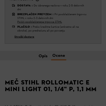
DOSTAVA
:
Do izbranega naslova v roku 2-5 delovnih
dni
BREZPLAČEN PREVZEM
:
Pri pooblaščenem trgovcu
STIHL v roku 2-3 delovnih dni
Poišči pooblaščenega trgovca STIHL
PLAČILO
:
Preko kreditne kartice (enkratno ali na
obroke), po predračunu ali po povzetju
Stroški dostave
Ocene
Opis
MEČ STIHL ROLLOMATIC E
MINI LIGHT 01, 1/4" P, 1,1 MM