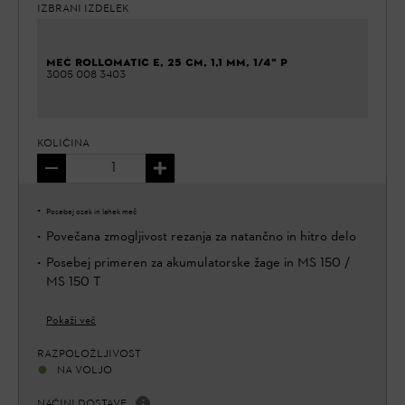
IZBRANI IZDELEK
MEČ ROLLOMATIC E, 25 CM, 1,1 MM, 1/4" P
3005 008 3403
KOLIČINA
Posebej ozek in lahek meč
Povečana zmogljivost rezanja za natančno in hitro delo
Posebej primeren za akumulatorske žage in MS 150 /
MS 150 T
Pokaži več
RAZPOLOŽLJIVOST
NA VOLJO
NAČINI DOSTAVE