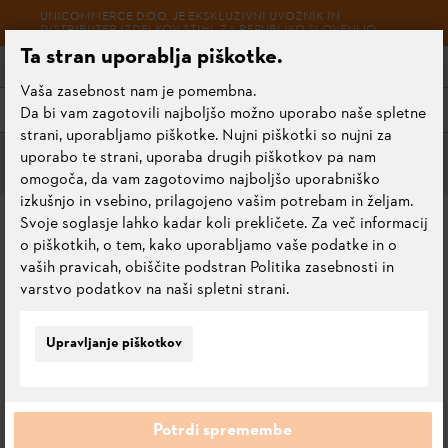
UNICOMMERCE D.O.O. JE EKSKLUZIVNI UVOZNIK IN
DISTRIBUTER IZDELKOV STIHL ZA REPUBLIKO SLOVENIJO.
Ta stran uporablja piškotke.
Vaša zasebnost nam je pomembna.
Meni
Da bi vam zagotovili najboljšo možno uporabo naše spletne
strani, uporabljamo piškotke. Nujni piškotki so nujni za
uporabo te strani, uporaba drugih piškotkov pa nam
Meči za vsako priložnost
omogoča, da vam zagotovimo najboljšo uporabniško
izkušnjo in vsebino, prilagojeno vašim potrebam in željam.
MEČ ROLLOMATIC E, 25
Svoje soglasje lahko kadar koli prekličete. Za več informacij
o piškotkih, o tem, kako uporabljamo vaše podatke in o
CM, 1,1 MM, 1/4" P
vaših pravicah, obiščite podstran Politika zasebnosti in
varstvo podatkov na naši spletni strani.
0.0
Oceni ta izdelek
Upravljanje piškotkov
Potrdi spremembe