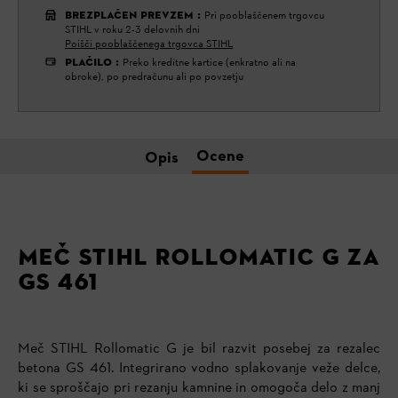
BREZPLAČEN PREVZEM
:
Pri pooblaščenem trgovcu
STIHL v roku 2-3 delovnih dni
Poišči pooblaščenega trgovca STIHL
PLAČILO
:
Preko kreditne kartice (enkratno ali na
obroke), po predračunu ali po povzetju
Ocene
Opis
MEČ STIHL ROLLOMATIC G ZA
GS 461
Meč STIHL Rollomatic G je bil razvit posebej za rezalec
betona GS 461. Integrirano vodno splakovanje veže delce,
ki se sproščajo pri rezanju kamnine in omogoča delo z manj