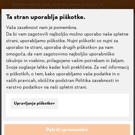
UNICOMMERCE D.O.O. JE EKSKLUZIVNI UVOZNIK IN
DISTRIBUTER IZDELKOV STIHL ZA REPUBLIKO SLOVENIJO.
Ta stran uporablja piškotke.
Vaša zasebnost nam je pomembna.
Meni
Da bi vam zagotovili najboljšo možno uporabo naše spletne
strani, uporabljamo piškotke. Nujni piškotki so nujni za
uporabo te strani, uporaba drugih piškotkov pa nam
Meči za vsako priložnost
omogoča, da vam zagotovimo najboljšo uporabniško
izkušnjo in vsebino, prilagojeno vašim potrebam in željam.
MEČ ROLLOMATIC G, 45
Svoje soglasje lahko kadar koli prekličete. Za več informacij
o piškotkih, o tem, kako uporabljamo vaše podatke in o
CM, 1,6 MM, 3/8"
vaših pravicah, obiščite podstran Politika zasebnosti in
varstvo podatkov na naši spletni strani.
0.0
Oceni ta izdelek
Upravljanje piškotkov
Potrdi spremembe