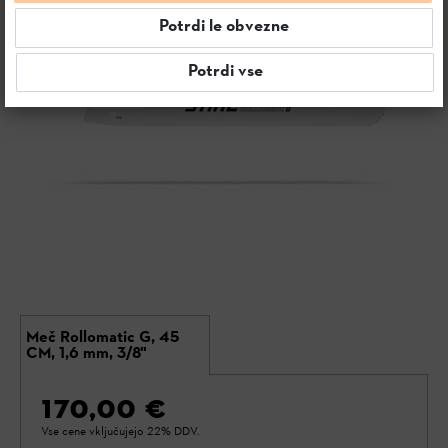
Potrdi le obvezne
Potrdi vse
Meč Rollomatic G, 45
CM, 1,6 mm, 3/8"
170,00 €
Vse cene vključujejo 22% DDV.