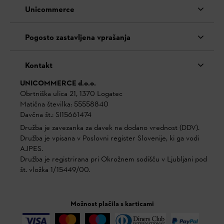
Unicommerce
Pogosto zastavljena vprašanja
Kontakt
UNICOMMERCE d.o.o.
Obrtniška ulica 21, 1370 Logatec
Matična številka: 55558840
Davčna št.: SI15661474
Družba je zavezanka za davek na dodano vrednost (DDV).
Družba je vpisana v Poslovni register Slovenije, ki ga vodi
AJPES.
Družba je registrirana pri Okrožnem sodišču v Ljubljani pod
št. vložka 1/15449/00.
Možnost plačila s karticami