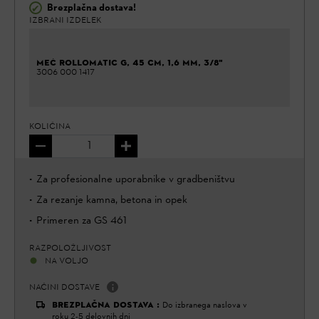
Brezplačna dostava!
✔
IZBRANI IZDELEK
MEČ ROLLOMATIC G, 45 CM, 1,6 MM, 3/8"
3006 000 1417
KOLIČINA
Za profesionalne uporabnike v gradbeništvu
Za rezanje kamna, betona in opek
Primeren za GS 461
RAZPOLOŽLJIVOST
NA VOLJO
NAČINI DOSTAVE
BREZPLAČNA DOSTAVA
:
Do izbranega naslova v
roku 2-5 delovnih dni