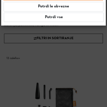
Potrdi le obvezne
Vsi izdelki
Oprema za akumulatorske naprave sistema A
Oprema za akumula
Potrdi vse
Tukaj najdete praktično opremo za sistem AS, kot so
baterije, polnilniki, verige in meči.
FILTRI IN SORTIRANJE
13 izdelkov