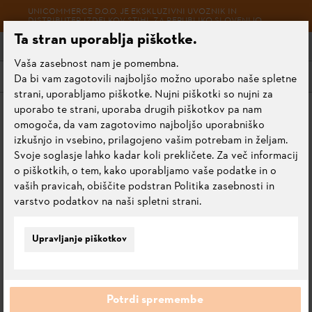
UNICOMMERCE D.O.O. JE EKSKLUZIVNI UVOZNIK IN
DISTRIBUTER IZDELKOV STIHL ZA REPUBLIKO SLOVENIJO.
Ta stran uporablja piškotke.
Vaša zasebnost nam je pomembna.
Meni
Da bi vam zagotovili najboljšo možno uporabo naše spletne
strani, uporabljamo piškotke. Nujni piškotki so nujni za
uporabo te strani, uporaba drugih piškotkov pa nam
Začetna stran
Oprema za naprave
omogoča, da vam zagotovimo najboljšo uporabniško
Oprema akumulatorskih naprav
izkušnjo in vsebino, prilagojeno vašim potrebam in željam.
Oprema za akumulatorske naprave sistema AS
Svoje soglasje lahko kadar koli prekličete. Za več informacij
o piškotkih, o tem, kako uporabljamo vaše podatke in o
vaših pravicah, obiščite podstran Politika zasebnosti in
varstvo podatkov na naši spletni strani.
OPREMA ZA
AKUMULATORSKE
Upravljanje piškotkov
NAPRAVE SISTEMA AS
Potrdi spremembe