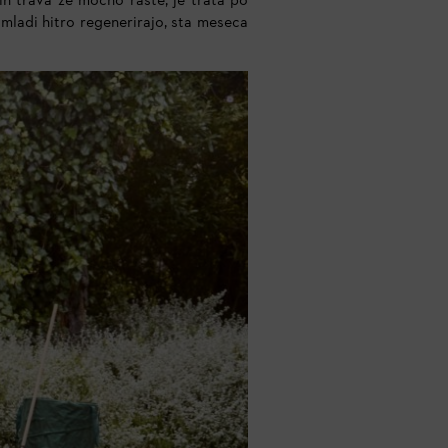
in trava že močno raste, je trata po
omladi hitro regenerirajo, sta meseca