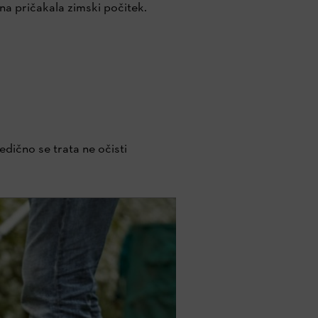
na pričakala zimski počitek.
edično se trata ne očisti