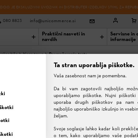
O.O. JE EKSKLUZIVNI UVOZNIK IN DISTRIBUTER IZDELKOV STIHL ZA REPUB
info@unicommerce.si
080 8823
Praktični nasveti in
Servisne in 
navdih
informacije
olice hiše
Nega trave
Prezračevanje trate
Ta stran uporablja piškotke.
E TRATE
Vaša zasebnost nam je pomembna.
Da bi vam zagotovili najboljšo možn
tki
uporabljamo piškotke. Nujni piškotki
uporaba drugih piškotkov pa nam
škotki
najboljšo uporabniško izkušnjo in vsebi
željam.
kotki
Svoje soglasje lahko kadar koli prekliče
škotki
o tem, kako uporabljamo vaše podatke