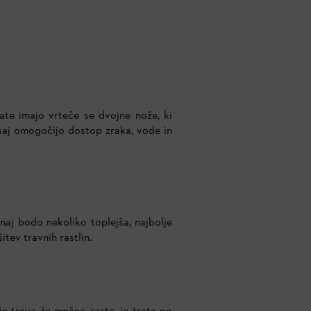
ate imajo vrteče se dvojne nože, ki
, saj omogočijo dostop zraka, vode in
aj bodo nekoliko toplejša, najbolje
itev travnih rastlin.