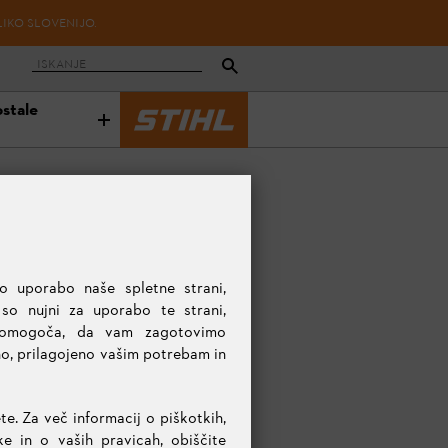
LIKO SLOVENIJO.
ostale
o uporabo naše spletne strani,
 so nujni za uporabo te strani,
 omogoča, da vam zagotovimo
no, prilagojeno vašim potrebam in
te. Za več informacij o piškotkih,
 in o vaših pravicah, obiščite