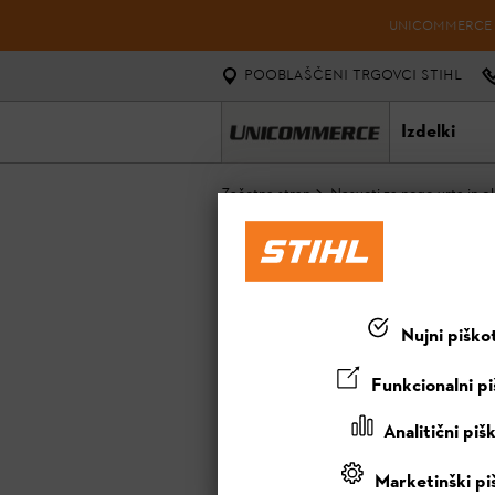
UNICOMMERCE D.
POOBLAŠČENI TRGOVCI STIHL
Izdelki
Začetna stran
Nasveti za nego vrta in ok
PREZRAČEVANJ
Nujni piško
Funkcionalni pi
Analitični piš
Marketinški pi