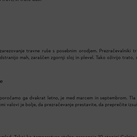
zarezovanje travne ruše s posebnim orodjem. Prezračevalniki tr
dstranijo mah, zaraščen zgornji sloj in plevel. Tako oživijo trato
je
iporočamo ga dvakrat letno, je med marcem in septembrom. Tla n
mi valovi je bolje, da prezračevanje prestavite, da preprečite izsuš