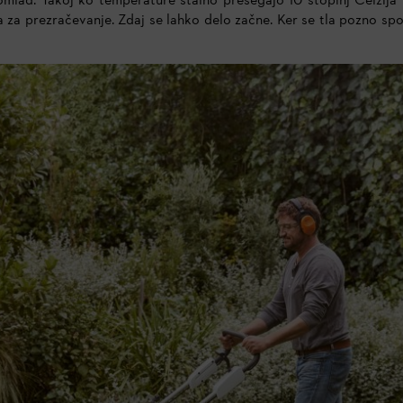
omlad. Takoj ko temperature stalno presegajo 10 stopinj Celzija 
rna za prezračevanje. Zdaj se lahko delo začne. Ker se tla pozno sp