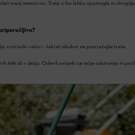
leti manj intenzivno. Trata si bo lahko opomogla in okreplje
priporočljivo?
jo vročinski valovi – takrat nikakor ne prezračujte trate.
h tleh ali v dežju. Odmrli ostanki se težje odstranijo in posl