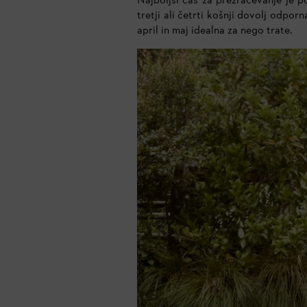
Najboljši čas za prezračevanje je p
tretji ali četrti košnji dovolj odpo
april in maj idealna za nego trate.