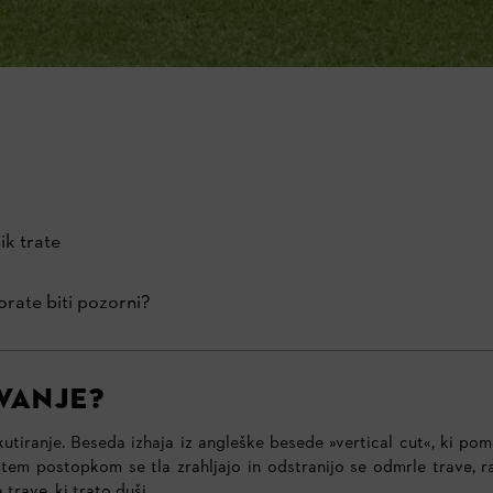
ik trate
orate biti pozorni?
VANJE?
utiranje. Beseda izhaja iz angleške besede »vertical cut«, ki pom
tem postopkom se tla zrahljajo in odstranijo se odmrle trave, ra
trave, ki trato duši.