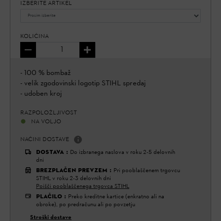
IZBERITE ARTIKEL
KOLIČINA
- 100 % bombaž
- velik zgodovinski logotip STIHL spredaj
- udoben kroj
RAZPOLOŽLJIVOST
NA VOLJO
NAČINI DOSTAVE
DOSTAVA
:
Do izbranega naslova v roku 2-5 delovnih
dni
BREZPLAČEN PREVZEM
:
Pri pooblaščenem trgovcu
STIHL v roku 2-3 delovnih dni
Poišči pooblaščenega trgovca STIHL
PLAČILO
:
Preko kreditne kartice (enkratno ali na
obroke), po predračunu ali po povzetju
Stroški dostave