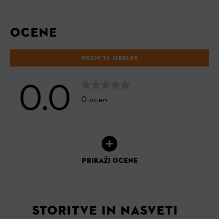
OCENE
OCENI TA IZDELEK
0.0
0 ocen
PRIKAŽI OCENE
STORITVE IN NASVETI