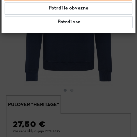
Potrdi le obvezne
Potrdi vse
PULOVER "HERITAGE"
27,50 €
Vse cene vključujejo 22% DDV.