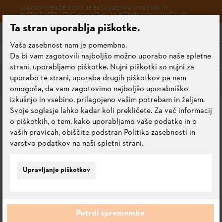
UNICOMMERCE D.O.O. JE EKSKLUZIVNI UVOZNIK IN
DISTRIBUTER IZDELKOV STIHL ZA REPUBLIKO SLOVENIJO.
Ta stran uporablja piškotke.
Vaša zasebnost nam je pomembna.
Meni
Da bi vam zagotovili najboljšo možno uporabo naše spletne
strani, uporabljamo piškotke. Nujni piškotki so nujni za
uporabo te strani, uporaba drugih piškotkov pa nam
Moški
omogoča, da vam zagotovimo najboljšo uporabniško
izkušnjo in vsebino, prilagojeno vašim potrebam in željam.
PULOVER "HERITAGE"
Svoje soglasje lahko kadar koli prekličete. Za več informacij
o piškotkih, o tem, kako uporabljamo vaše podatke in o
vaših pravicah, obiščite podstran Politika zasebnosti in
0.0
Oceni ta izdelek
varstvo podatkov na naši spletni strani.
Upravljanje piškotkov
Potrdi spremembe