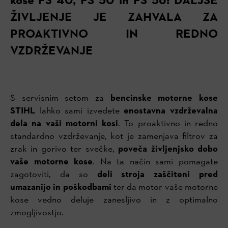
kose
FS 40, FS 50 in FS 56
: DALJŠE
ŽIVLJENJE JE ZAHVALA ZA
PROAKTIVNO IN REDNO
VZDRŽEVANJE
S servisnim setom za
bencinske motorne kose
STIHL
lahko sami izvedete
enostavna vzdrževalna
dela na vaši motorni kosi
. To proaktivno in redno
standardno vzdrževanje, kot je zamenjava filtrov za
zrak in gorivo ter svečke,
poveča življenjsko dobo
vaše motorne kose
. Na ta način sami pomagate
zagotoviti, da so
deli stroja zaščiteni pred
umazanijo in poškodbami
ter da motor vaše motorne
kose vedno deluje zanesljivo in z optimalno
zmogljivostjo.