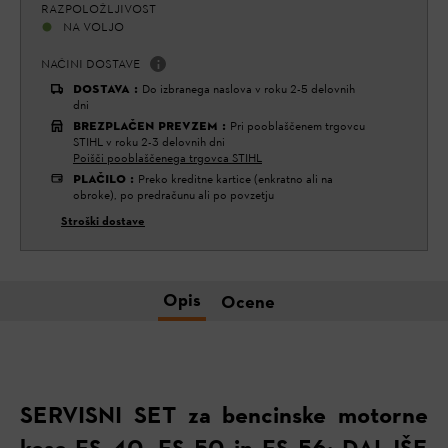
RAZPOLOŽLJIVOST
NA VOLJO
NAČINI DOSTAVE
DOSTAVA
:
Do izbranega naslova v roku 2-5 delovnih
dni
BREZPLAČEN PREVZEM
:
Pri pooblaščenem trgovcu
STIHL v roku 2-3 delovnih dni
Poišči pooblaščenega trgovca STIHL
PLAČILO
:
Preko kreditne kartice (enkratno ali na
obroke), po predračunu ali po povzetju
Stroški dostave
Opis
Ocene
SERVISNI SET za bencinske motorne