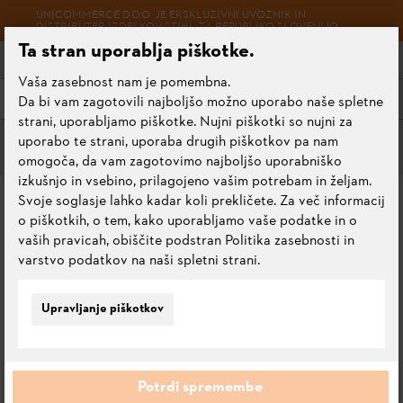
UNICOMMERCE D.O.O. JE EKSKLUZIVNI UVOZNIK IN
DISTRIBUTER IZDELKOV STIHL ZA REPUBLIKO SLOVENIJO.
Ta stran uporablja piškotke.
Vaša zasebnost nam je pomembna.
Meni
Da bi vam zagotovili najboljšo možno uporabo naše spletne
strani, uporabljamo piškotke. Nujni piškotki so nujni za
uporabo te strani, uporaba drugih piškotkov pa nam
Servisni seti
omogoča, da vam zagotovimo najboljšo uporabniško
izkušnjo in vsebino, prilagojeno vašim potrebam in željam.
SERVISNI SET 26
Svoje soglasje lahko kadar koli prekličete. Za več informacij
o piškotkih, o tem, kako uporabljamo vaše podatke in o
vaših pravicah, obiščite podstran Politika zasebnosti in
5.0
Oceni ta izdelek
varstvo podatkov na naši spletni strani.
Upravljanje piškotkov
Potrdi spremembe