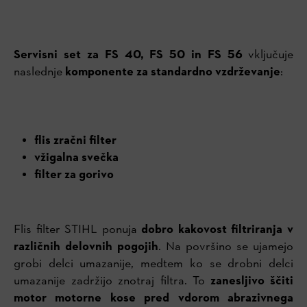
Servisni set za FS 40, FS 50 in FS 56
vključuje
naslednje
komponente za standardno vzdrževanje
:
flis zračni filter
vžigalna svečka
filter za gorivo
Flis filter STIHL ponuja
dobro kakovost filtriranja v
različnih delovnih pogojih
. Na površino se ujamejo
grobi delci umazanije, medtem ko se drobni delci
umazanije zadržijo znotraj filtra. To
zanesljivo ščiti
motor motorne kose pred vdorom abrazivnega