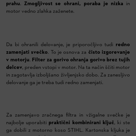
prahu
.
Zmogljivost se ohrani, poraba je nizka
in
motor vedno zlahka zaženete.
Da bi ohranili delovanje, je priporočljivo tudi
redno
zamenjati svečko
. To je osnova za
čisto izgorevanje
v motorju
.
Filter za gorivo ohranja gorivo brez tujih
delcev
, preden vstopi v motor. Na ta način ščiti motor
in zagotavlja izboljšano življenjsko dobo. Za zanesljivo
delovanje ga je treba tudi redno zamenjati.
Za zamenjavo zračnega filtra in vžigalne svečke je
najbolje uporabiti
praktični kombinirani ključ
, ki ste
ga dobili z motorno koso STIHL. Kartonska kljuka je