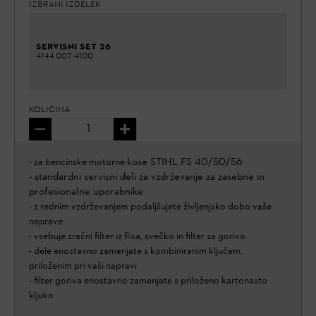
IZBRANI IZDELEK
SERVISNI SET 26
4144 007 4100
KOLIČINA
kose STIHL FS 40/50/56
- za bencinske motorne
- standardni servisni deli za vzdrževanje za zasebne in
profesionalne uporabnike
- z rednim vzdrževanjem podaljšujete življenjsko dobo vaše
naprave
- vsebuje zračni filter iz flisa, svečko in filter za gorivo
- dele enostavno zamenjate s kombiniranim ključem,
priloženim pri vaši napravi
- filter goriva enostavno zamenjate s priloženo kartonasto
kljuko