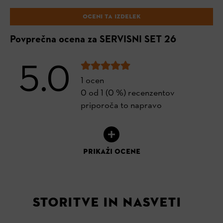
OCENI TA IZDELEK
Povprečna ocena za SERVISNI SET 26
5.0
1 ocen
0 od 1 (0 %) recenzentov
priporoča to napravo
PRIKAŽI OCENE
STORITVE IN NASVETI