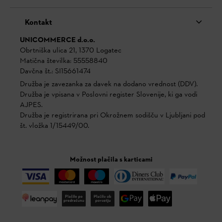
Kontakt
UNICOMMERCE d.o.o.
Obrtniška ulica 21, 1370 Logatec
Matična številka: 55558840
Davčna št.: SI15661474
Družba je zavezanka za davek na dodano vrednost (DDV).
Družba je vpisana v Poslovni register Slovenije, ki ga vodi
AJPES.
Družba je registrirana pri Okrožnem sodišču v Ljubljani pod
št. vložka 1/15449/00.
Možnost plačila s karticami