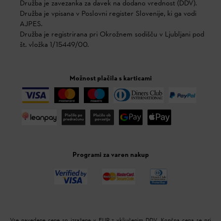
Družba je zavezanka za davek na dodano vrednost (DDV).
Družba je vpisana v Poslovni register Slovenije, ki ga vodi
AJPES.
Družba je registrirana pri Okrožnem sodišču v Ljubljani pod
št. vložka 1/15449/00.
Možnost plačila s karticami
Programi za varen nakup
Vse navedene cene so izražene v EUR z vključenim DDV. Končna cena se pri