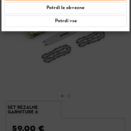
Potrdi le obvezne
Potrdi vse
SET REZALNE
GARNITURE 6
59,00 €