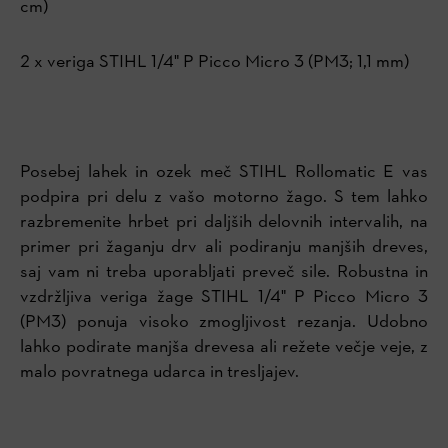
cm)
2 x veriga STIHL 1/4" P Picco Micro 3 (PM3; 1,1 mm)
Posebej lahek in ozek meč STIHL Rollomatic E vas
podpira pri delu z vašo motorno žago. S tem lahko
razbremenite hrbet pri daljših delovnih intervalih, na
primer pri žaganju drv ali podiranju manjših dreves,
saj vam ni treba uporabljati preveč sile. Robustna in
vzdržljiva veriga žage STIHL 1/4" P Picco Micro 3
(PM3) ponuja visoko zmogljivost rezanja. Udobno
lahko podirate manjša drevesa ali režete večje veje, z
malo povratnega udarca in tresljajev.