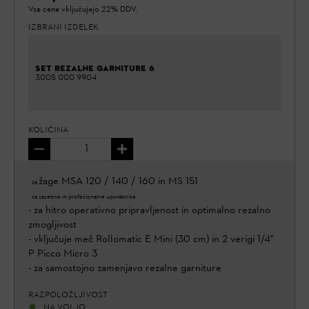
Vse cene vključujejo 22% DDV.
IZBRANI IZDELEK
SET REZALNE GARNITURE 6
3005 000 9904
KOLIČINA
žage MSA 120 / 140 / 160 in MS 151
- za
- za zasebne in profesionalne uporabnike
- za hitro operativno pripravljenost in optimalno rezalno
zmogljivost
- vključuje meč Rollomatic E Mini (30 cm) in 2 verigi 1/4"
P Picco Micro 3
- za samostojno zamenjavo rezalne garniture
RAZPOLOŽLJIVOST
NA VOLJO