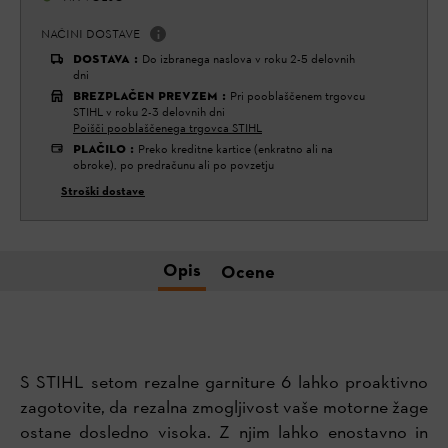
NAČINI DOSTAVE
DOSTAVA
:
Do izbranega naslova v roku 2-5 delovnih
dni
BREZPLAČEN PREVZEM
:
Pri pooblaščenem trgovcu
STIHL v roku 2-3 delovnih dni
Poišči pooblaščenega trgovca STIHL
PLAČILO
:
Preko kreditne kartice (enkratno ali na
obroke), po predračunu ali po povzetju
Stroški dostave
Opis
Ocene
S STIHL setom rezalne garniture 6 lahko proaktivno
zagotovite, da rezalna zmogljivost vaše motorne žage
ostane dosledno visoka. Z njim lahko enostavno in