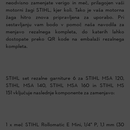
neodvisno zamenjate verigo in meč, prilagojen vaši
motorni žagi STIHL, kjer koli. Tako je vaša motorna
žaga hitro znova pripravljena za uporabo. Pri
sestavljanju vam bodo v pomoč naša navodila za
menjavo rezalnega kompleta, do katerih lahko
dostopate preko QR kode na embalaži rezalnega
kompleta.
STIHL set rezalne garniture 6 za S
TIHL MSA 120,
STIHL MSA 140, STIHL MSA 160 in STIHL MS
151
vključuje naslednje komponente za zamenjavo:
1 x meč STIHL Rollomatic E Mini, 1/4" P, 1,1 mm (30