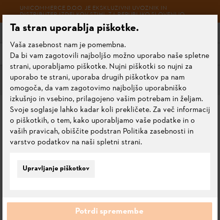
UNICOMMERCE D.O.O. JE EKSKLUZIVNI UVOZNIK IN
DISTRIBUTER IZDELKOV STIHL ZA REPUBLIKO SLOVENIJO.
Ta stran uporablja piškotke.
Vaša zasebnost nam je pomembna.
Meni
Da bi vam zagotovili najboljšo možno uporabo naše spletne
strani, uporabljamo piškotke. Nujni piškotki so nujni za
uporabo te strani, uporaba drugih piškotkov pa nam
Rezalni seti
omogoča, da vam zagotovimo najboljšo uporabniško
izkušnjo in vsebino, prilagojeno vašim potrebam in željam.
SET REZALNE GARNITURE
Svoje soglasje lahko kadar koli prekličete. Za več informacij
o piškotkih, o tem, kako uporabljamo vaše podatke in o
6
vaših pravicah, obiščite podstran Politika zasebnosti in
varstvo podatkov na naši spletni strani.
0.0
Oceni ta izdelek
Upravljanje piškotkov
Potrdi spremembe