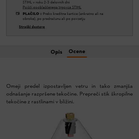
STIHL v roku 2-3 delovnih dni
Poišči pooblaščenega trgovca STIHL
PLAČILO
:
Preko kreditne kartice (enkratno ali na
obroke), po predračunu ali po povzetju
Stroški dostave
Ocene
Opis
Omeji predel izpostavljen vetru in tako zmanjša
odnašanje razpršene tekočine. Prepreči stik škropilne
tekočine z rastlinami v bližini.