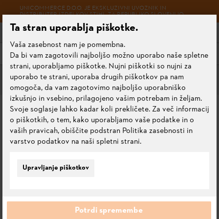
UNICOMMERCE D.O.O. JE EKSKLUZIVNI UVOZNIK IN
DISTRIBUTER IZDELKOV STIHL ZA REPUBLIKO SLOVENIJO.
Ta stran uporablja piškotke.
Vaša zasebnost nam je pomembna.
Meni
Da bi vam zagotovili najboljšo možno uporabo naše spletne
strani, uporabljamo piškotke. Nujni piškotki so nujni za
uporabo te strani, uporaba drugih piškotkov pa nam
Oprema škropilnic
omogoča, da vam zagotovimo najboljšo uporabniško
izkušnjo in vsebino, prilagojeno vašim potrebam in željam.
ŠKROPILNA ZAŠČITA SG
Svoje soglasje lahko kadar koli prekličete. Za več informacij
o piškotkih, o tem, kako uporabljamo vaše podatke in o
vaših pravicah, obiščite podstran Politika zasebnosti in
0.0
Oceni ta izdelek
varstvo podatkov na naši spletni strani.
Upravljanje piškotkov
Potrdi spremembe