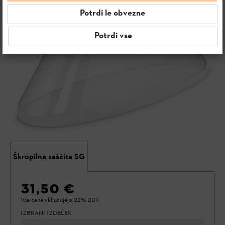
Potrdi le obvezne
Potrdi vse
Škropilna zaščita SG
31,50 €
Vse cene vključujejo 22% DDV.
IZBRANI IZDELEK