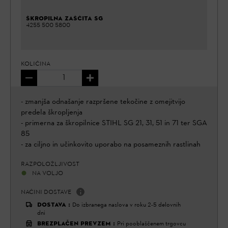
ŠKROPILNA ZAŠČITA SG
4255 500 5800
KOLIČINA
- zmanjša odnašanje razpršene tekočine z omejitvijo
predela škropljenja
- primerna za škropilnice STIHL SG 21, 31, 51 in 71 ter SGA
85
- za ciljno in učinkovito uporabo na posameznih rastlinah
RAZPOLOŽLJIVOST
NA VOLJO
NAČINI DOSTAVE
DOSTAVA
:
Do izbranega naslova v roku 2-5 delovnih
dni
BREZPLAČEN PREVZEM
:
Pri pooblaščenem trgovcu