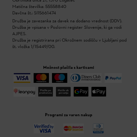
Obrtniška ulica 21, 1370 Logatec
Matična številka: 55558840
Davčna št.: SI15661474
Družba je zavezanka za davek na dodano vrednost (DDV).
Družba je vpisana v Poslovni register Slovenije, ki ga vodi
AJPES.
Družba je registrirana pri Okrožnem sodišču v Ljubljani pod
št. vložka 1/15449/00.
Možnost plačila s karticami
Programi za varen nakup