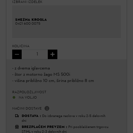
IZBRANI IZDELEK
SNEŽNA KROGLA
0421 600 0075
KOLIČINA
- z dvema iglavcema
- štor z motorno žago MS 500i
- višina približno 10 cm, širina približno 8 cm
RAZPOLOŽLJIVOST
NA VOLJO
NAČINI DOSTAVE
DOSTAVA
:
Do izbranega naslova v roku 2-5 delovnih
dni
BREZPLAČEN PREVZEM
:
Pri pooblaščenem trgovcu
STIHL v roku 2-3 delovnih dni