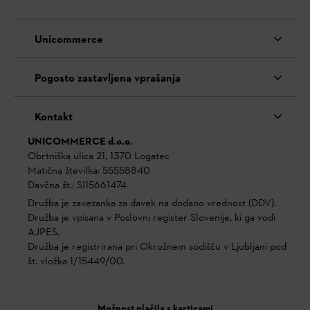
Unicommerce
Pogosto zastavljena vprašanja
Kontakt
UNICOMMERCE d.o.o.
Obrtniška ulica 21, 1370 Logatec
Matična številka: 55558840
Davčna št.: SI15661474
Družba je zavezanka za davek na dodano vrednost (DDV).
Družba je vpisana v Poslovni register Slovenije, ki ga vodi
AJPES.
Družba je registrirana pri Okrožnem sodišču v Ljubljani pod
št. vložka 1/15449/00.
Možnost plačila s karticami