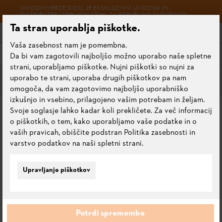
UNICOMMERCE D.O.O. JE EKSKLUZIVNI UVOZNIK IN
DISTRIBUTER IZDELKOV STIHL ZA REPUBLIKO SLOVENIJO.
Ta stran uporablja piškotke.
Vaša zasebnost nam je pomembna.
Meni
Da bi vam zagotovili najboljšo možno uporabo naše spletne
strani, uporabljamo piškotke. Nujni piškotki so nujni za
uporabo te strani, uporaba drugih piškotkov pa nam
omogoča, da vam zagotovimo najboljšo uporabniško
izkušnjo in vsebino, prilagojeno vašim potrebam in željam.
SNEŽNA KROGLA
Svoje soglasje lahko kadar koli prekličete. Za več informacij
o piškotkih, o tem, kako uporabljamo vaše podatke in o
vaših pravicah, obiščite podstran Politika zasebnosti in
0.0
Oceni ta izdelek
varstvo podatkov na naši spletni strani.
Upravljanje piškotkov
Potrdi spremembe