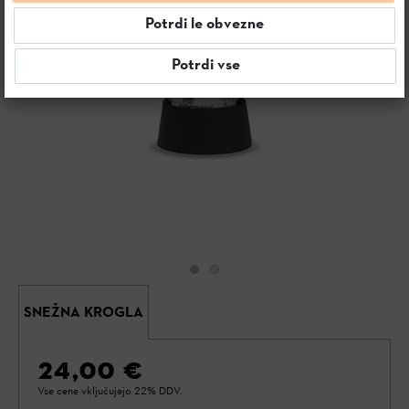
Potrdi le obvezne
Potrdi vse
SNEŽNA KROGLA
24,00 €
Vse cene vključujejo 22% DDV.