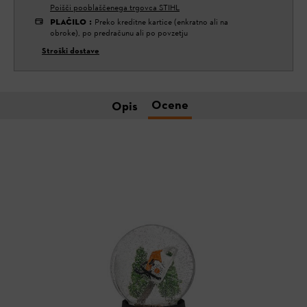
Poišči pooblaščenega trgovca STIHL
PLAČILO
:
Preko kreditne kartice (enkratno ali na
obroke), po predračunu ali po povzetju
Stroški dostave
Ocene
Opis