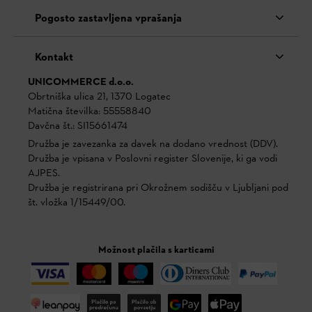
Pogosto zastavljena vprašanja
Kontakt
UNICOMMERCE d.o.o.
Obrtniška ulica 21, 1370 Logatec
Matična številka: 55558840
Davčna št.: SI15661474
Družba je zavezanka za davek na dodano vrednost (DDV).
Družba je vpisana v Poslovni register Slovenije, ki ga vodi
AJPES.
Družba je registrirana pri Okrožnem sodišču v Ljubljani pod
št. vložka 1/15449/00.
Možnost plačila s karticami