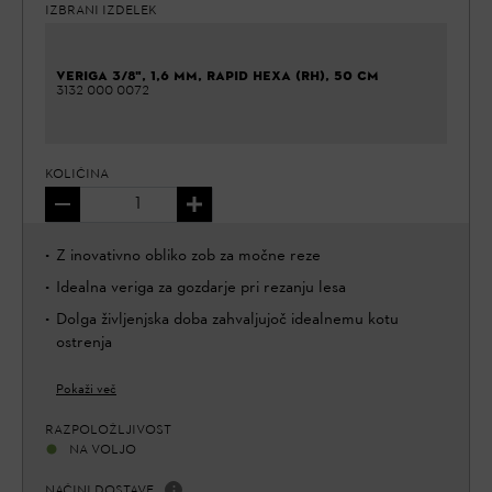
IZBRANI IZDELEK
VERIGA 3/8", 1,6 MM, RAPID HEXA (RH), 50 CM
3132 000 0072
KOLIČINA
Z inovativno obliko zob za močne reze
Idealna veriga za gozdarje pri rezanju lesa
Dolga življenjska doba zahvaljujoč idealnemu kotu
ostrenja
Pokaži več
RAZPOLOŽLJIVOST
NA VOLJO
NAČINI DOSTAVE