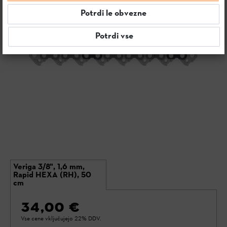
Potrdi le obvezne
Potrdi vse
Veriga 3/8", 1,6 mm,
Rapid HEXA (RH), 50
cm
34,00 €
Vse cene vključujejo 22% DDV.