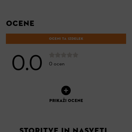
OCENE
OCENI TA IZDELEK
0.0
0 ocen
PRIKAŽI OCENE
STORITVE IN NASVETI