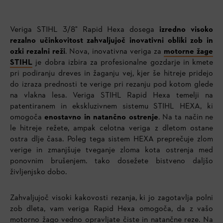
Veriga STIHL 3/8" Rapid Hexa dosega
izredno visoko
rezalno učinkovitost zahvaljujoč inovativni obliki zob in
ozki rezalni reži
. Nova, inovativna veriga za
motorne žage
STIHL
je dobra izbira za profesionalne gozdarje in kmete
pri podiranju dreves in žaganju vej, kjer še hitreje pridejo
do izraza prednosti te verige pri rezanju pod kotom glede
na vlakna lesa. Veriga STIHL Rapid Hexa temelji na
patentiranem in ekskluzivnem sistemu STIHL HEXA, ki
omogoča
enostavno in natančno ostrenje
. Na ta način ne
le hitreje režete, ampak celotna veriga z dletom ostane
ostra dlje časa. Poleg tega sistem HEXA preprečuje zlom
verige in zmanjšuje tveganje zloma kota ostrenja med
ponovnim brušenjem. tako dosežete bistveno daljšo
življenjsko dobo.
Zahvaljujoč visoki kakovosti rezanja, ki jo zagotavlja polni
zob dleta, vam veriga Rapid Hexa omogoča, da z vašo
motorno žago vedno opravljate čiste in natančne reze. Na