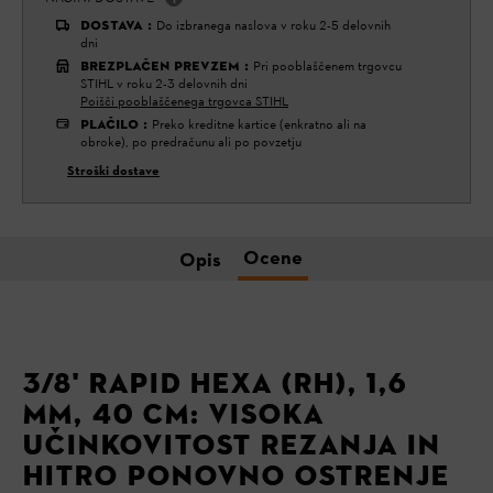
DOSTAVA
:
Do izbranega naslova v roku 2-5 delovnih
dni
BREZPLAČEN PREVZEM
:
Pri pooblaščenem trgovcu
STIHL v roku 2-3 delovnih dni
Poišči pooblaščenega trgovca STIHL
PLAČILO
:
Preko kreditne kartice (enkratno ali na
obroke), po predračunu ali po povzetju
Stroški dostave
Ocene
Opis
3/8' RAPID HEXA (RH), 1,6
MM, 40 CM: VISOKA
UČINKOVITOST REZANJA IN
HITRO PONOVNO OSTRENJE