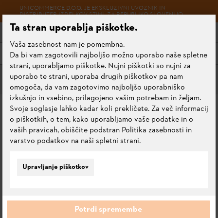
UNICOMMERCE D.O.O. JE EKSKLUZIVNI UVOZNIK IN
DISTRIBUTER IZDELKOV STIHL ZA REPUBLIKO SLOVENIJO.
Ta stran uporablja piškotke.
Vaša zasebnost nam je pomembna.
Meni
Da bi vam zagotovili najboljšo možno uporabo naše spletne
strani, uporabljamo piškotke. Nujni piškotki so nujni za
uporabo te strani, uporaba drugih piškotkov pa nam
Trpežne verige
omogoča, da vam zagotovimo najboljšo uporabniško
izkušnjo in vsebino, prilagojeno vašim potrebam in željam.
VERIGA 3/8", 1,6 MM,
Svoje soglasje lahko kadar koli prekličete. Za več informacij
o piškotkih, o tem, kako uporabljamo vaše podatke in o
RAPID HEXA (RH), 50 CM
vaših pravicah, obiščite podstran Politika zasebnosti in
varstvo podatkov na naši spletni strani.
0.0
Oceni ta izdelek
Upravljanje piškotkov
Potrdi spremembe