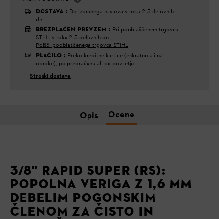
DOSTAVA
:
Do izbranega naslova v roku 2-5 delovnih
dni
BREZPLAČEN PREVZEM
:
Pri pooblaščenem trgovcu
STIHL v roku 2-3 delovnih dni
Poišči pooblaščenega trgovca STIHL
PLAČILO
:
Preko kreditne kartice (enkratno ali na
obroke), po predračunu ali po povzetju
Stroški dostave
Ocene
Opis
3/8" RAPID SUPER (RS):
POPOLNA VERIGA Z 1,6 MM
DEBELIM POGONSKIM
ČLENOM ZA ČISTO IN