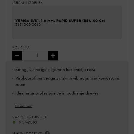
IZBRANI IZDELEK
VERIGA 3/8", 1,6 MM, RAPID SUPER (RS), 40 CM
3621 000 0060
KOLIČINA
Zmogljiva veriga z izjemno kakovostjo reza
Visokoprofilna veriga z nizkimi vibracijami in koničastimi
zobmi
Idealna za profesionalce in podiranje dreves
Pokaži več
RAZPOLOŽLJIVOST
NA VOLJO
NAČINI DOSTAVE