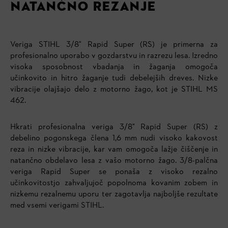
NATANČNO REZANJE
Veriga STIHL 3/8" Rapid Super (RS) je primerna za
profesionalno uporabo v gozdarstvu in razrezu lesa. Izredno
visoka sposobnost vbadanja in žaganja omogoča
učinkovito in hitro žaganje tudi debelejših dreves. Nizke
vibracije olajšajo delo z motorno žago, kot je STIHL MS
462.
Hkrati profesionalna veriga 3/8" Rapid Super (RS) z
debelino pogonskega člena 1,6 mm nudi visoko kakovost
reza in nizke vibracije, kar vam omogoča lažje čiščenje in
natančno obdelavo lesa z vašo motorno žago. 3/8-palčna
veriga Rapid Super se ponaša z visoko rezalno
učinkovitostjo zahvaljujoč popolnoma kovanim zobem in
nizkemu rezalnemu uporu ter zagotavlja najboljše rezultate
med vsemi verigami STIHL.