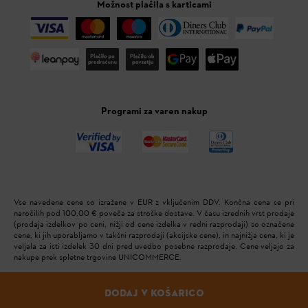
Možnost plačila s karticami
Programi za varen nakup
Vse navedene cene so izražene v EUR z vključenim DDV. Končna cena se pri
naročilih pod 100,00 € poveča za stroške dostave. V času izrednih vrst prodaje
(prodaja izdelkov po ceni, nižji od cene izdelka v redni razprodaji) so označene
cene, ki jih uporabljamo v takšni razprodaji (akcijske cene), in najnižja cena, ki je
veljala za isti izdelek 30 dni pred uvedbo posebne razprodaje. Cene veljajo za
nakupe prek spletne trgovine UNICOMMERCE.
Unicommerce d.o.o.
DODAJ V KOŠARICO
Izdelava spletne strani:
Looka.hr