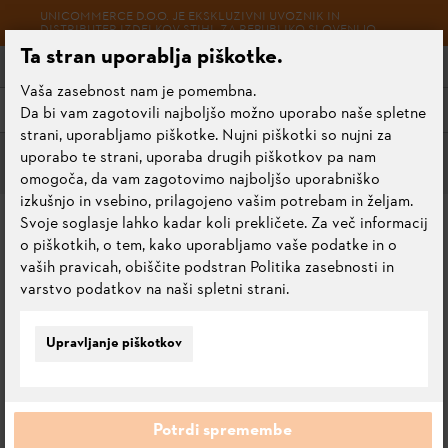
UNICOMMERCE D.O.O. JE EKSKLUZIVNI UVOZNIK IN
DISTRIBUTER IZDELKOV STIHL ZA REPUBLIKO SLOVENIJO.
Ta stran uporablja piškotke.
Vaša zasebnost nam je pomembna.
Meni
Da bi vam zagotovili najboljšo možno uporabo naše spletne
strani, uporabljamo piškotke. Nujni piškotki so nujni za
uporabo te strani, uporaba drugih piškotkov pa nam
Trpežne verige
omogoča, da vam zagotovimo najboljšo uporabniško
izkušnjo in vsebino, prilagojeno vašim potrebam in željam.
VERIGA 3/8", 1,6 MM,
Svoje soglasje lahko kadar koli prekličete. Za več informacij
o piškotkih, o tem, kako uporabljamo vaše podatke in o
RAPID SUPER (RS), 40 CM
vaših pravicah, obiščite podstran Politika zasebnosti in
varstvo podatkov na naši spletni strani.
0.0
Oceni ta izdelek
Upravljanje piškotkov
Potrdi spremembe