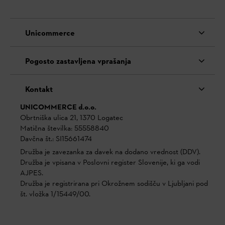
Unicommerce
Pogosto zastavljena vprašanja
Kontakt
UNICOMMERCE d.o.o.
Obrtniška ulica 21, 1370 Logatec
Matična številka: 55558840
Davčna št.: SI15661474
Družba je zavezanka za davek na dodano vrednost (DDV).
Družba je vpisana v Poslovni register Slovenije, ki ga vodi
AJPES.
Družba je registrirana pri Okrožnem sodišču v Ljubljani pod
št. vložka 1/15449/00.