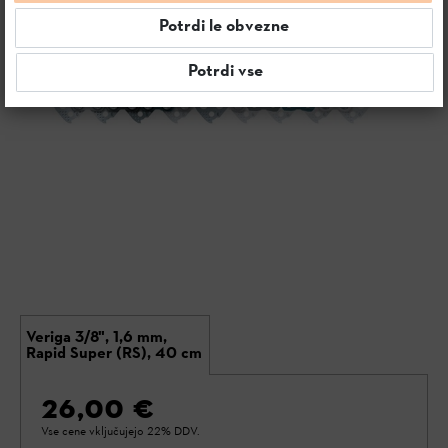
Potrdi le obvezne
Potrdi vse
Veriga 3/8", 1,6 mm,
Rapid Super (RS), 40 cm
26,00 €
Vse cene vključujejo 22% DDV.