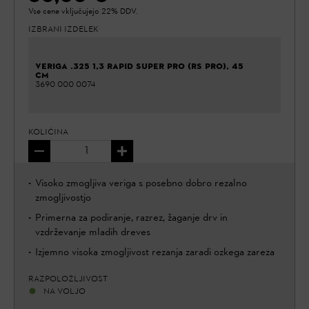
Vse cene vključujejo 22% DDV.
IZBRANI IZDELEK
VERIGA .325 1,3 RAPID SUPER PRO (RS PRO), 45
CM
3690 000 0074
KOLIČINA
Visoko zmogljiva veriga s posebno dobro rezalno
zmogljivostjo
Primerna za podiranje, razrez, žaganje drv in
vzdrževanje mladih dreves
Izjemno visoka zmogljivost rezanja zaradi ozkega zareza
RAZPOLOŽLJIVOST
NA VOLJO