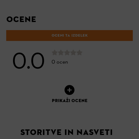
OCENE
OCENI TA IZDELEK
0.0
0 ocen
PRIKAŽI OCENE
STORITVE IN NASVETI