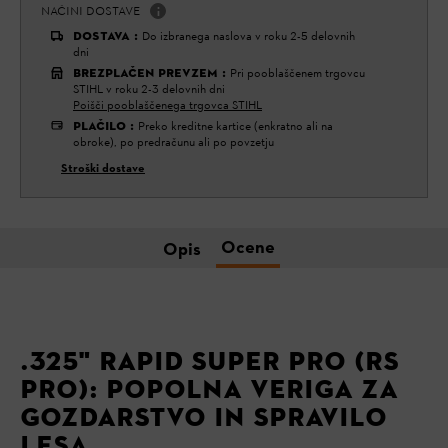
NAČINI DOSTAVE
DOSTAVA
:
Do izbranega naslova v roku 2-5 delovnih
dni
BREZPLAČEN PREVZEM
:
Pri pooblaščenem trgovcu
STIHL v roku 2-3 delovnih dni
Poišči pooblaščenega trgovca STIHL
PLAČILO
:
Preko kreditne kartice (enkratno ali na
obroke), po predračunu ali po povzetju
Stroški dostave
Ocene
Opis
.325" RAPID SUPER PRO (RS
PRO): POPOLNA VERIGA ZA
GOZDARSTVO IN SPRAVILO
LESA