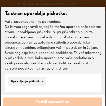
UNICOMMERCE D.O.O. JE EKSKLUZIVNI UVOZNIK IN
DISTRIBUTER IZDELKOV STIHL ZA REPUBLIKO SLOVENIJO.
Ta stran uporablja piškotke.
Vaša zasebnost nam je pomembna.
Meni
Da bi vam zagotovili najboljšo možno uporabo naše spletne
strani, uporabljamo piškotke. Nujni piškotki so nujni za
uporabo te strani, uporaba drugih piškotkov pa nam
Trpežne verige
omogoča, da vam zagotovimo najboljšo uporabniško
izkušnjo in vsebino, prilagojeno vašim potrebam in željam.
VERIGA .325 1,3 RAPID
Svoje soglasje lahko kadar koli prekličete. Za več informacij
o piškotkih, o tem, kako uporabljamo vaše podatke in o
SUPER PRO (RS PRO), 45
vaših pravicah, obiščite podstran Politika zasebnosti in
CM
varstvo podatkov na naši spletni strani.
0.0
Upravljanje piškotkov
Oceni ta izdelek
Potrdi spremembe