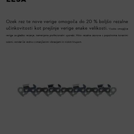
Ozek rez te nove verige omogoča do 20 % boljšo rezalne
učinkovitosti kot prejšnje verige enake velikosti.
Visoko zmogljiva
veriga za gladko rezanje, namenjena profesionalni uporabi.
Hitro rezalna zasnova s popolnoma kovanimi
zobmi, vendar še vedno z zmanjšanimi vibracijami in nizkim hrupom.