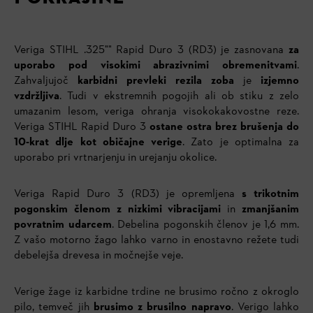
Veriga STIHL .325"" Rapid Duro 3 (RD3) je zasnovana
za
uporabo pod visokimi abrazivnimi obremenitvami
.
Zahvaljujoč
karbidni prevleki rezila zoba
je
izjemno
vzdržljiva
. Tudi v ekstremnih pogojih ali ob stiku z zelo
umazanim lesom, veriga ohranja visokokakovostne reze.
Veriga STIHL Rapid Duro 3
ostane ostra brez brušenja do
10-krat dlje kot običajne verige
. Zato je optimalna za
uporabo pri vrtnarjenju in urejanju okolice.
Veriga Rapid Duro 3 (RD3) je opremljena
s trikotnim
pogonskim členom z nizkimi vibracijami
in
zmanjšanim
povratnim udarcem
. Debelina pogonskih členov je 1,6 mm.
Z vašo motorno žago lahko varno in enostavno režete tudi
debelejša drevesa in močnejše veje.
Verige žage iz karbidne trdine ne brusimo ročno z okroglo
pilo, temveč jih
brusimo z brusilno napravo
. Verigo lahko