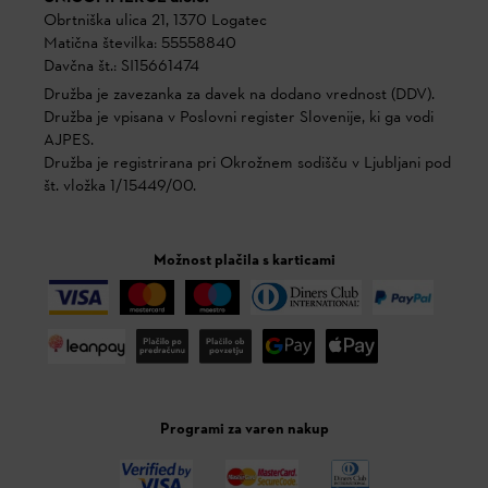
Obrtniška ulica 21, 1370 Logatec
Matična številka: 55558840
Davčna št.: SI15661474
Družba je zavezanka za davek na dodano vrednost (DDV).
Družba je vpisana v Poslovni register Slovenije, ki ga vodi
AJPES.
Družba je registrirana pri Okrožnem sodišču v Ljubljani pod
št. vložka 1/15449/00.
Možnost plačila s karticami
Programi za varen nakup