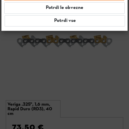
Potrdi le obvezne
Potrdi vse
Veriga .325", 1,6 mm,
Rapid Duro (RD3), 40
cm
73,50 €