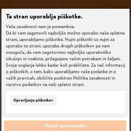
UNICOMMERCE D.O.O. JE EKSKLUZIVNI UVOZNIK IN
DISTRIBUTER IZDELKOV STIHL ZA REPUBLIKO SLOVENIJO.
Ta stran uporablja piškotke.
Vaša zasebnost nam je pomembna.
Meni
Da bi vam zagotovili najboljšo možno uporabo naše spletne
strani, uporabljamo piškotke. Nujni piškotki so nujni za
uporabo te strani, uporaba drugih piškotkov pa nam
Trpežne verige
omogoča, da vam zagotovimo najboljšo uporabniško
izkušnjo in vsebino, prilagojeno vašim potrebam in željam.
VERIGA .325", 1,6 MM,
Svoje soglasje lahko kadar koli prekličete. Za več informacij
o piškotkih, o tem, kako uporabljamo vaše podatke in o
RAPID DURO (RD3), 40
vaših pravicah, obiščite podstran Politika zasebnosti in
CM
varstvo podatkov na naši spletni strani.
0.0
Upravljanje piškotkov
Oceni ta izdelek
Potrdi spremembe