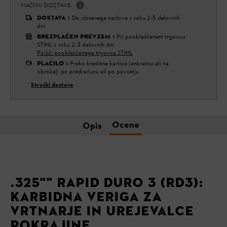
NAČINI DOSTAVE
DOSTAVA
:
Do izbranega naslova v roku 2-5 delovnih
dni
BREZPLAČEN PREVZEM
:
Pri pooblaščenem trgovcu
STIHL v roku 2-3 delovnih dni
Poišči pooblaščenega trgovca STIHL
PLAČILO
:
Preko kreditne kartice (enkratno ali na
obroke), po predračunu ali po povzetju
Stroški dostave
Ocene
Opis
.325"" RAPID DURO 3 (RD3):
KARBIDNA VERIGA ZA
VRTNARJE IN UREJEVALCE
POKRAJINE