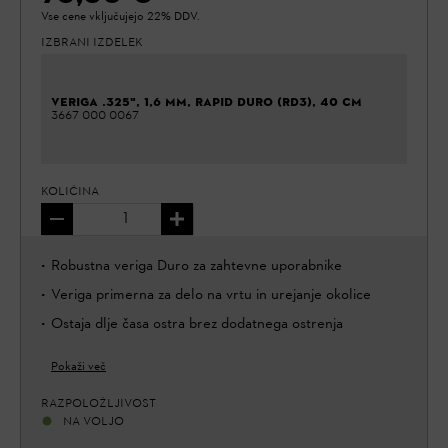
Vse cene vključujejo 22% DDV.
IZBRANI IZDELEK
VERIGA .325", 1,6 MM, RAPID DURO (RD3), 40 CM
3667 000 0067
KOLIČINA
Robustna veriga Duro za zahtevne uporabnike
Veriga primerna za delo na vrtu in urejanje okolice
Ostaja dlje časa ostra brez dodatnega ostrenja
Pokaži več
RAZPOLOŽLJIVOST
NA VOLJO