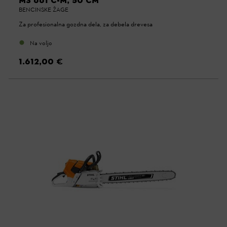
MS 661 C-M, 50 CM
BENCINSKE ŽAGE
Za profesionalna gozdna dela, za debela drevesa
Na voljo
1.612,00 €