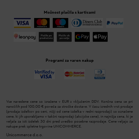
Možnost plačila s karticami
Programi za varen nakup
Vse navedene cene so izražene v EUR z vključenim DDV. Končna cena se pri
naročilih pod 100,00 € poveča za stroške dostave. V času izrednih vrst prodaje
(prodaja izdelkov po ceni, nižji od cene izdelka v redni razprodaji) so označene
cene, ki jih uporabljamo v takšni razprodaji (akcijske cene), in najnižja cena, ki je
veljala za isti izdelek 30 dni pred uvedbo posebne razprodaje. Cene veljajo za
nakupe prek spletne trgovine UNICOMMERCE.
Unicommerce d.o.o.