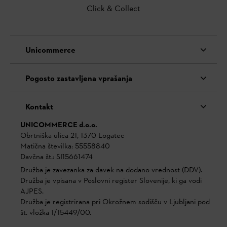
Click & Collect
Unicommerce
Pogosto zastavljena vprašanja
Kontakt
UNICOMMERCE d.o.o.
Obrtniška ulica 21, 1370 Logatec
Matična številka: 55558840
Davčna št.: SI15661474
Družba je zavezanka za davek na dodano vrednost (DDV).
Družba je vpisana v Poslovni register Slovenije, ki ga vodi
AJPES.
Družba je registrirana pri Okrožnem sodišču v Ljubljani pod
št. vložka 1/15449/00.