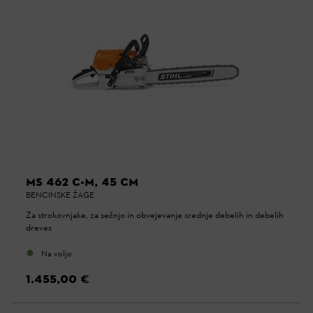
MS 462 C-M, 45 CM
BENCINSKE ŽAGE
Za strokovnjake, za sečnjo in obvejevanje srednje debelih in debelih
dreves
Na voljo
1.455,00 €