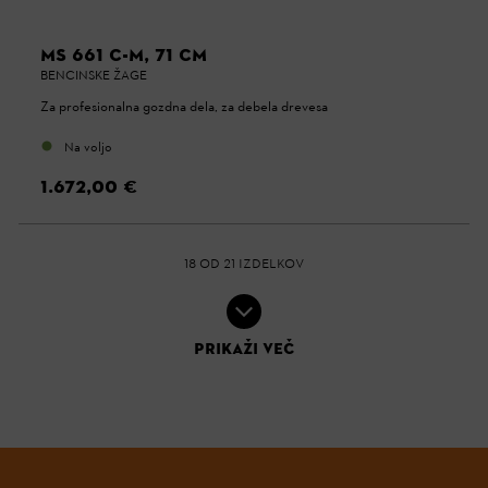
MS 661 C-M, 71 CM
BENCINSKE ŽAGE
Za profesionalna gozdna dela, za debela drevesa
Na voljo
1.672,00 €
18
OD
21
IZDELKOV
PRIKAŽI VEČ