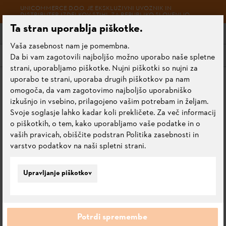
UNICOMMERCE D.O.O. JE EKSKLUZIVNI UVOZNIK IN
DISTRIBUTER IZDELKOV STIHL ZA REPUBLIKO SLOVENIJO.
Ta stran uporablja piškotke.
Vaša zasebnost nam je pomembna.
Meni
Da bi vam zagotovili najboljšo možno uporabo naše spletne
strani, uporabljamo piškotke. Nujni piškotki so nujni za
uporabo te strani, uporaba drugih piškotkov pa nam
Začetna stran
Motorne žage
Žage za gozdno gospodarstvo
omogoča, da vam zagotovimo najboljšo uporabniško
izkušnjo in vsebino, prilagojeno vašim potrebam in željam.
Svoje soglasje lahko kadar koli prekličete. Za več informacij
o piškotkih, o tem, kako uporabljamo vaše podatke in o
ŽAGE ZA GOZDNO
vaših pravicah, obiščite podstran Politika zasebnosti in
varstvo podatkov na naši spletni strani.
GOSPODARSTVO
Upravljanje piškotkov
Vsi izdelki
Bencinske žage
Žage za zasebne uporabnike
Ž
Potrdi spremembe