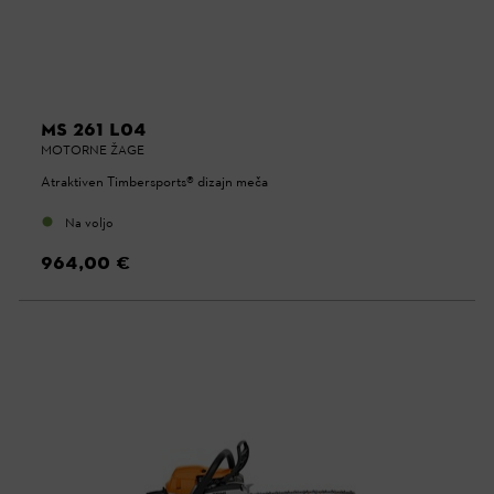
MS 261 L04
MOTORNE ŽAGE
Atraktiven Timbersports® dizajn meča
Na voljo
964,00 €