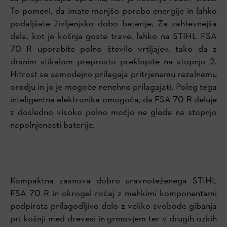
To pomeni, da imate manjšo porabo energije in lahko
podaljšate življenjsko dobo baterije. Za zahtevnejša
dela, kot je košnja goste trave, lahko na STIHL FSA
70 R uporabite polno število vrtljajev, tako da z
drsnim stikalom preprosto preklopite na stopnjo 2.
Hitrost se samodejno prilagaja pritrjenemu rezalnemu
orodju in jo je mogoče nenehno prilagajati. Poleg tega
inteligentna elektronika omogoča, da FSA 70 R deluje
z dosledno visoko polno močjo ne glede na stopnjo
napolnjenosti baterije.
Kompaktna zasnova dobro uravnoteženega STIHL
FSA 70 R in okrogel ročaj z mehkimi komponentami
podpirata prilagodljivo delo z veliko svobode gibanja
pri košnji med drevesi in grmovjem ter v drugih ozkih