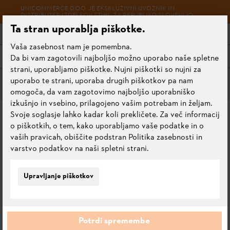
UNICOMMERCE D.O.O. JE EKSKLUZIVNI UVOZNIK IN
DISTRIBUTER IZDELKOV STIHL ZA REPUBLIKO SLOVENIJO.
Ta stran uporablja piškotke.
Vaša zasebnost nam je pomembna.
Meni
Da bi vam zagotovili najboljšo možno uporabo naše spletne
strani, uporabljamo piškotke. Nujni piškotki so nujni za
uporabo te strani, uporaba drugih piškotkov pa nam
Akumulatorske kose
omogoča, da vam zagotovimo najboljšo uporabniško
izkušnjo in vsebino, prilagojeno vašim potrebam in željam.
FSA 70 R
Svoje soglasje lahko kadar koli prekličete. Za več informacij
o piškotkih, o tem, kako uporabljamo vaše podatke in o
vaših pravicah, obiščite podstran Politika zasebnosti in
0.0
Oceni ta izdelek
varstvo podatkov na naši spletni strani.
Upravljanje piškotkov
Potrdi spremembe