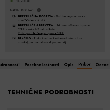
NA VOLJO
NAČINI DOSTAVE
BREZPLAČNA DOSTAVA
:
Do izbranega naslova v
roku 2-5 delovnih dni
BREZPLAČEN PREVZEM
:
Pri pooblaščenem trgovcu
STIHL v roku 2-3 delovnih dni
Poišči pooblaščenega trgovca STIHL
PLAČILO
:
Preko kreditne kartice (enkratno ali na
obroke), po predračunu ali po povzetju
Pribor
odrobnosti
Posebne lastnosti
Opis
Ocene
TEHNIČNE PODROBNOSTI