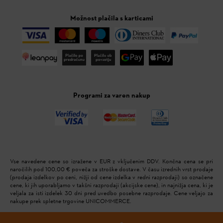
Možnost plačila s karticami
Programi za varen nakup
Vse navedene cene so izražene v EUR z vključenim DDV. Končna cena se pri
naročilih pod 100,00 € poveča za stroške dostave. V času izrednih vrst prodaje
(prodaja izdelkov po ceni, nižji od cene izdelka v redni razprodaji) so označene
cene, ki jih uporabljamo v takšni razprodaji (akcijske cene), in najnižja cena, ki je
veljala za isti izdelek 30 dni pred uvedbo posebne razprodaje. Cene veljajo za
nakupe prek spletne trgovine UNICOMMERCE.
Unicommerce d.o.o.