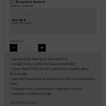
Brezplačna dostava!
✔
IZBRANI IZDELEK
FSA 70 R
FA07 011 5703
KOLIČINA
- naprava brez baterije in brez polnilca
- zmogljiva akumulatorska kosa za zasebnike
- sistem Rapid Click za hitro odstranitev kosilne glave
brez orodja
- napredni EasySpool za enostavno in hitro navitje kosilne
nitke
- 2 stopnji moči s spremenljivo regulacijo hitrosti
- nastavljiv ročaj brez orodja
RAZPOLOŽLJIVOST