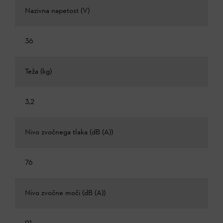
Nazivna napetost (V)
36
Teža (kg)
3,2
Nivo zvočnega tlaka (dB (A))
76
Nivo zvočne moči (dB (A))