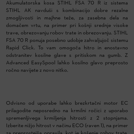
Akumulatorska kosa STIHL FSA 70 R iz sistema
STIHL AK navduši s kombinacijo dobre rezalne
zmogljivosti in majhne teže, za zasebna dela na
domačem vrtu, na primer pri košnji srednje visoke
trave, obrezovanju robov trate in obrezovanju. STIHL
FSA 70 R ponuja posebno udobje zahvaljujoč sistemu
Rapid Click. To vam omogoča hitro in enostavno
odstranitev kosilne glave s pritiskom na gumb. Z
Advanced EasySpool lahko kosilno glavo preprosto
ročno navijete z novo nitko.
Odvisno od uporabe lahko brezkrtačni motor EC
prilagodite neposredno na krmilni ročici z uporabo
spremenljivega krmiljenja hitrosti z 2 stopnjama.
Izberite nižjo hitrost v načinu ECO (raven 1), na primer
za preprostejša opravila, kot je košenje robov trate.