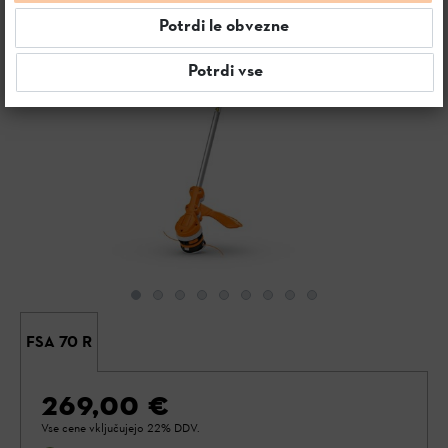
Potrdi le obvezne
Potrdi vse
FSA 70 R
269,00 €
Vse cene vključujejo 22% DDV.