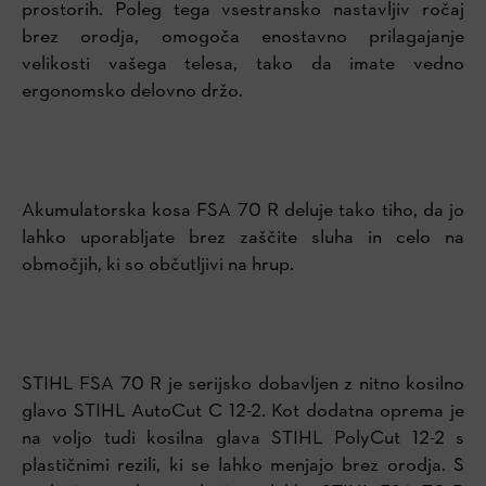
prostorih. Poleg tega vsestransko nastavljiv ročaj
brez orodja, omogoča enostavno prilagajanje
velikosti vašega telesa, tako da imate vedno
ergonomsko delovno držo.
Akumulatorska kosa FSA 70 R deluje tako tiho, da jo
lahko uporabljate brez zaščite sluha in celo na
območjih, ki so občutljivi na hrup.
STIHL FSA 70 R je serijsko dobavljen z nitno kosilno
glavo STIHL AutoCut C 12-2. Kot dodatna oprema je
na voljo tudi kosilna glava STIHL PolyCut 12-2 s
plastičnimi rezili, ki se lahko menjajo brez orodja. S